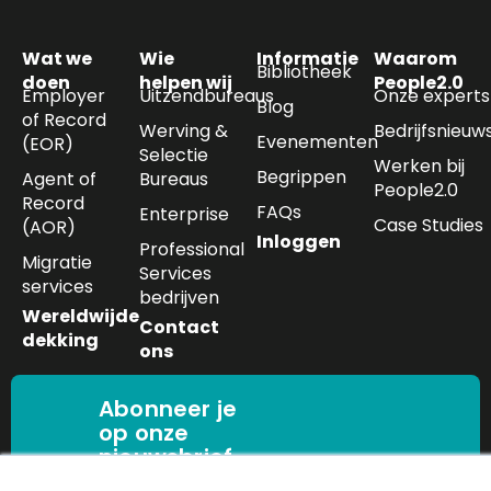
Wat we
Wie
Informatie
Waarom
Bibliotheek
doen
helpen wij
People2.0
Employer
Uitzendbureaus
Onze experts
Blog
of Record
Werving &
Bedrijfsnieuw
Evenementen
(EOR)
Selectie
Werken bij
Begrippen
Agent of
Bureaus
People2.0
Record
FAQs
Enterprise
Case Studies
(AOR)
Inloggen
Professional
Migratie
Services
services
bedrijven
Wereldwijde
Contact
dekking
ons
Abonneer je
op onze
nieuwsbrief
Ontvang de nieuwste