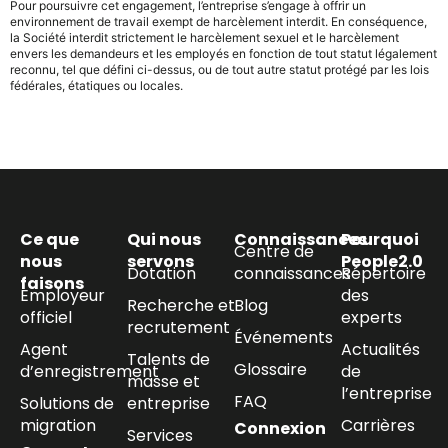
Pour poursuivre cet engagement, l’entreprise s’engage à offrir un
environnement de travail exempt de harcèlement interdit. En conséquence,
la Société interdit strictement le harcèlement sexuel et le harcèlement
envers les demandeurs et les employés en fonction de tout statut légalement
reconnu, tel que défini ci-dessus, ou de tout autre statut protégé par les lois
fédérales, étatiques ou locales.
Ce que
Qui nous
Connaissances
Pourquoi
Centre de
nous
servons
People2.0
Dotation
connaissances
Répertoire
faisons
Employeur
des
Recherche et
Blog
officiel
experts
recrutement
Événements
Agent
Actualités
Talents de
Glossaire
d’enregistrement
de
masse et
l’entreprise
FAQ
Solutions de
entreprise
migration
Carrières
Connexion
Services