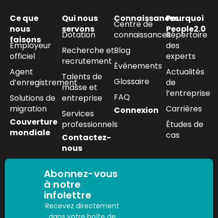
Ce que
Qui nous
Connaissances
Pourquoi
Centre de
nous
servons
People2.0
Dotation
connaissances
Répertoire
faisons
Employeur
des
Recherche et
Blog
officiel
experts
recrutement
Événements
Agent
Actualités
Talents de
Glossaire
d’enregistrement
de
masse et
l’entreprise
FAQ
Solutions de
entreprise
migration
Carrières
Connexion
Services
Couverture
professionnels
Études de
mondiale
cas
Contactez-
nous
Abonnez-vous
à notre
infolettre
Recevez directement
dans votre boîte de