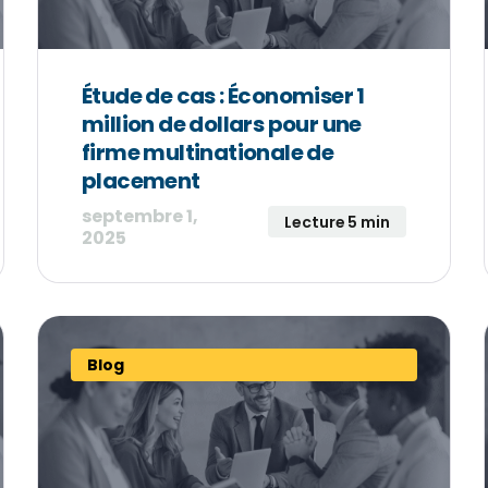
Étude de cas : Économiser 1
million de dollars pour une
firme multinationale de
placement
septembre 1,
Lecture 5 min
2025
Blog