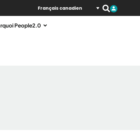
Français canadien
rquoi People2.0