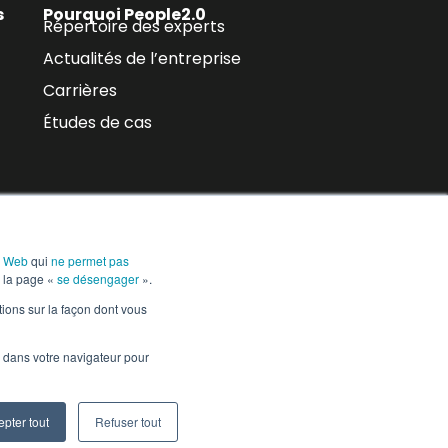
s
Pourquoi People2.0
Répertoire des experts
Actualités de l’entreprise
Carrières
Études de cas
e Web
qui
ne permet pas
e, les mises à
r la page «
se désengager
».
Abonnez-vous
tions sur la façon dont vous
é dans votre navigateur pour
Centre de
Paramètres des témoins
confiance
pter tout
Refuser tout