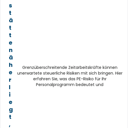
s
t
ä
t
t
e
n
ä
h
Grenzüberschreitende Zeitarbeitskräfte können
e
unerwartete steuerliche Risiken mit sich bringen. Hier
r
erfahren Sie, was das PE-Risiko für Ihr
Personalprogramm bedeutet und
l
i
e
g
t
,