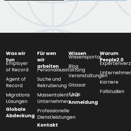
Was wir
Für wen
Wissen
Warum
Wissensportal
tun
wir
People2.0
Employer
Expertenverz
arbeiten
Blog
of Record
Personalausstattung
Unternehmen
Veranstaltungen
Agent of
Suche und
Karriere
Glossar
Record
Rekrutierung
Fallstudien
FAQs
Migrations
Massentalent und
Lösungen
Unternehmen
Anmeldung
Globale
Professionelle
Abdeckung
Dienstleistungen
Kontakt