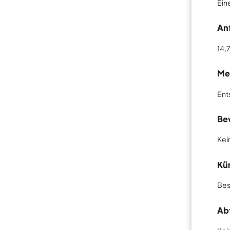
Ein
An
14,7
Me
Ent
Be
Kei
Kü
Bes
Ab