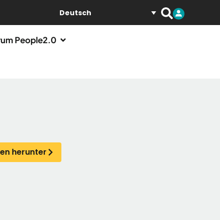
Deutsch
um People2.0
den herunter