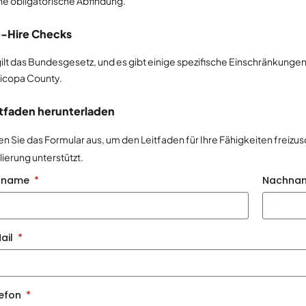
ne obligatorische Abfindung.
e-Hire Checks
gilt das Bundesgesetz, und es gibt einige spezifische Einschränkungen 
icopa County.
itfaden herunterladen
len Sie das Formular aus, um den Leitfaden für Ihre Fähigkeiten freizu
lierung unterstützt.
rname
Nachna
ail
lefon