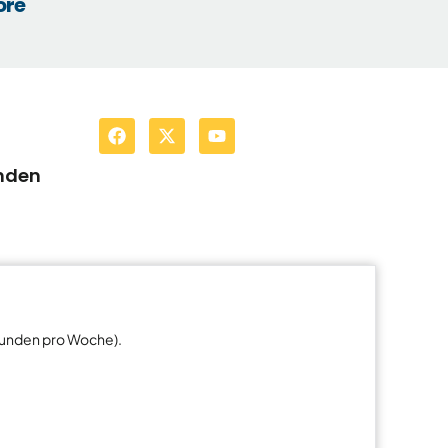
ore
enden
tunden pro Woche).