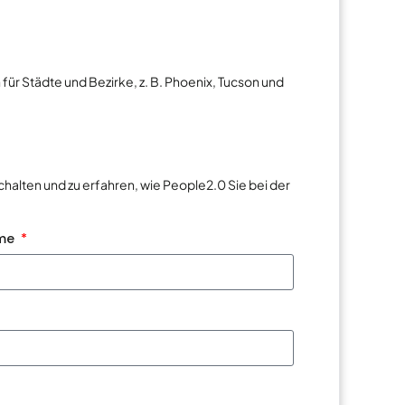
für Städte und Bezirke, z. B. Phoenix, Tucson und
schalten und zu erfahren, wie People2.0 Sie bei der
me