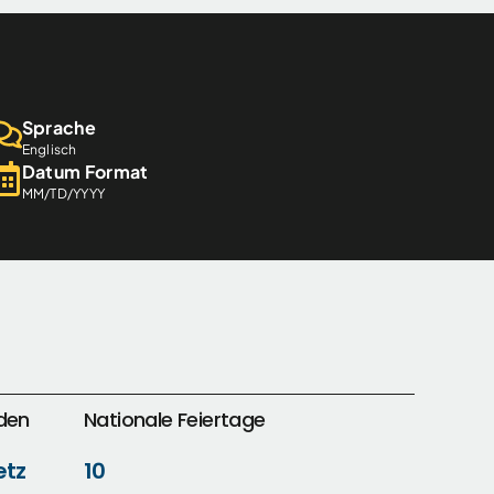
Sprache
Englisch
Datum Format
MM/TD/YYYY
den
Nationale Feiertage
etz
10