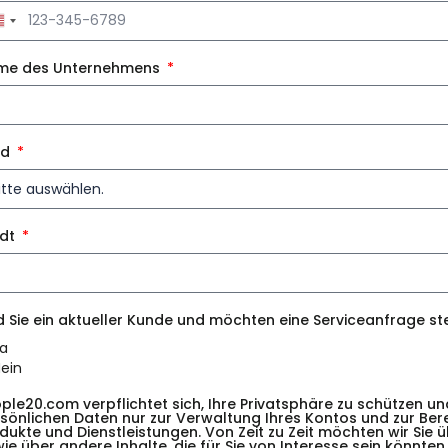
ited
ates
me des Unternehmens
nd
adt
d Sie ein aktueller Kunde und möchten eine Serviceanfrage st
a
ein
ple20.com verpflichtet sich, Ihre Privatsphäre zu schützen un
sönlichen Daten nur zur Verwaltung Ihres Kontos und zur Ber
dukte und Dienstleistungen. Von Zeit zu Zeit möchten wir Sie
ie über andere Inhalte, die für Sie von Interesse sein könnte