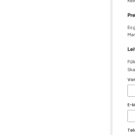
Kei
Pr
Es 
Mar
Le
Fül
Ska
Vo
E-M
Te