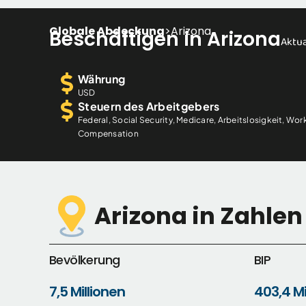
Globale Abdeckung
>
Arizona
Beschäftigen in Arizona
Aktua
Währung
USD
Steuern des Arbeitgebers
Federal, Social Security, Medicare, Arbeitslosigkeit, Wor
Compensation
Arizona in Zahlen
Bevölkerung
BIP
7,5 Millionen
403,4 Mi