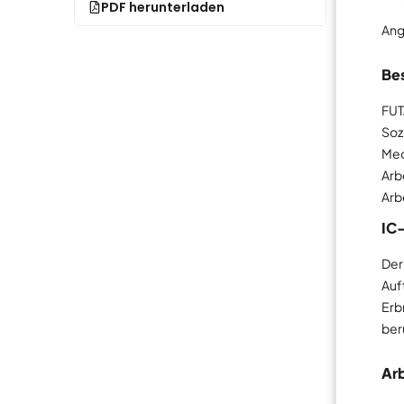
PDF herunterladen
Ang
Be
FUTA
Soz
Med
Arb
Arb
IC
Der
Auf
Erb
ber
Arb