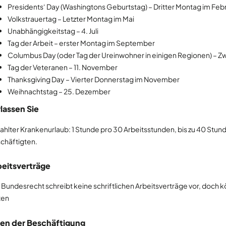
Presidents‘ Day (Washingtons Geburtstag) – Dritter Montag im Feb
Volkstrauertag – Letzter Montag im Mai
Unabhängigkeitstag – 4. Juli
Tag der Arbeit – erster Montag im September
Columbus Day (oder Tag der Ureinwohner in einigen Regionen) – Z
Tag der Veteranen – 11. November
Thanksgiving Day – Vierter Donnerstag im November
Weihnachtstag – 25. Dezember
lassen Sie
ahlter Krankenurlaub: 1 Stunde pro 30 Arbeitsstunden, bis zu 40 Stund
chäftigten.
eitsverträge
 Bundesrecht schreibt keine schriftlichen Arbeitsverträge vor, do
ten
ten der Beschäftigung