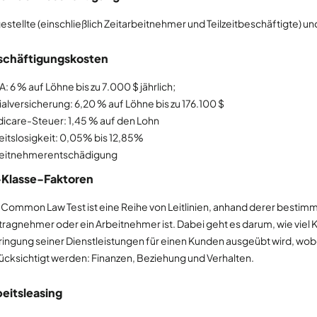
estellte (einschließlich Zeitarbeitnehmer und Teilzeitbeschäftigte)
schäftigungskosten
: 6 % auf Löhne bis zu 7.000 $ jährlich;
ialversicherung: 6,20 % auf Löhne bis zu 176.100 $
icare-Steuer: 1,45 % auf den Lohn
eitslosigkeit: 0,05% bis 12,85%
eitnehmerentschädigung
-Klasse-Faktoren
 Common Law Test ist eine Reihe von Leitlinien, anhand derer bestimm
tragnehmer oder ein Arbeitnehmer ist. Dabei geht es darum, wie viel 
ringung seiner Dienstleistungen für einen Kunden ausgeübt wird, wobe
ücksichtigt werden: Finanzen, Beziehung und Verhalten.
eitsleasing