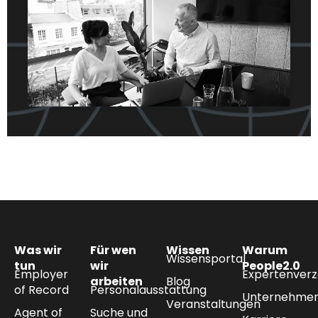
Was wir
Für wen
Wissen
Warum
Wissensportal
tun
wir
People2.0
Employer
Expertenverz
arbeiten
Blog
of Record
Personalausstattung
Unternehmen
Veranstaltungen
Agent of
Suche und