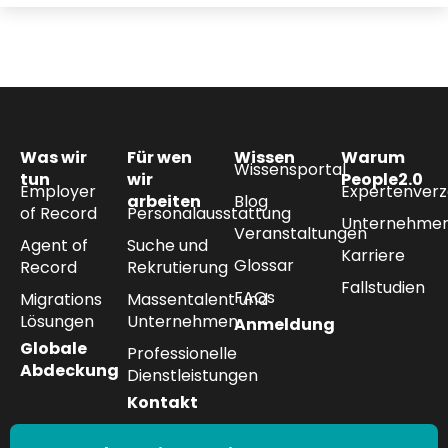
Was wir
Für wen
Wissen
Warum
Wissensportal
tun
wir
People2.0
Employer
Expertenverz
arbeiten
Blog
of Record
Personalausstattung
Unternehmen
Veranstaltungen
Agent of
Suche und
Karriere
Glossar
Record
Rekrutierung
Fallstudien
FAQs
Migrations
Massentalent und
Lösungen
Unternehmen
Anmeldung
Globale
Professionelle
Abdeckung
Dienstleistungen
Kontakt