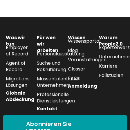
Was wir
Für wen
Wissen
Warum
Wissensportal
tun
wir
People2.0
Employer
Expertenverz
arbeiten
Blog
of Record
Personalausstattung
Unternehmen
Veranstaltungen
Agent of
Suche und
Karriere
Glossar
Record
Rekrutierung
Fallstudien
FAQs
Migrations
Massentalent und
Lösungen
Unternehmen
Anmeldung
Globale
Professionelle
Abdeckung
Dienstleistungen
Kontakt
Abonnieren Sie