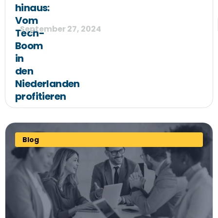
hinaus:
Vom
September 27, 2024
Tech-
Boom
in
den
Niederlanden
profitieren
Blog