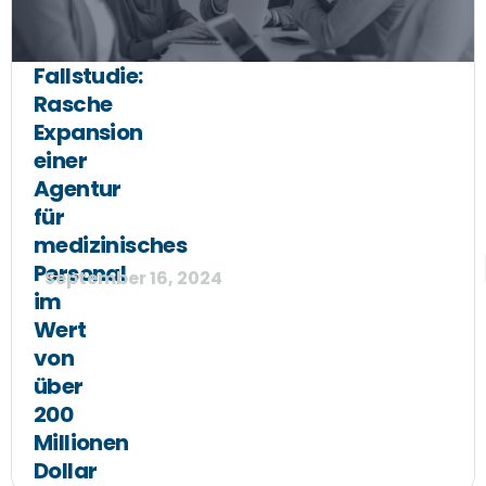
Fallstudie:
Rasche
Expansion
einer
Agentur
für
medizinisches
Personal
September 16, 2024
im
Wert
von
über
200
Millionen
Dollar