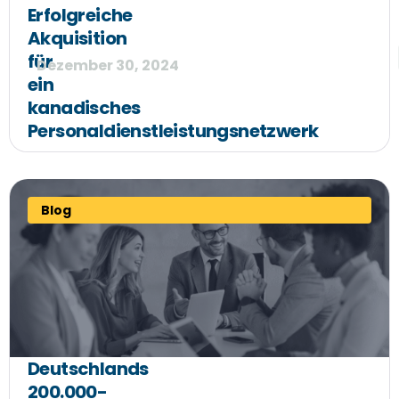
Erfolgreiche
Akquisition
für
Dezember 30, 2024
ein
kanadisches
Personaldienstleistungsnetzwerk
Blog
Deutschlands
200.000-