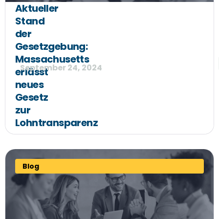
Aktueller
Stand
der
Gesetzgebung:
Massachusetts
September 24, 2024
erlässt
neues
Gesetz
zur
Lohntransparenz
Blog