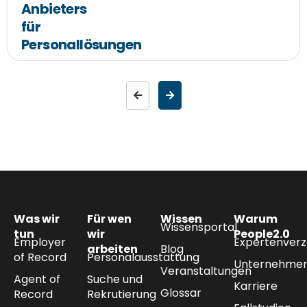
Anbieters
für
Personallösungen
Was wir
Für wen
Wissen
Warum
Wissensportal
tun
wir
People2.0
Employer
Expertenverz
arbeiten
Blog
of Record
Personalausstattung
Unternehmen
Veranstaltungen
Agent of
Suche und
Karriere
Glossar
Record
Rekrutierung