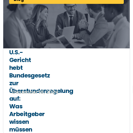
U.S.-
Gericht
hebt
Bundesgesetz
zur
Überstundenregelung
Dezember 18, 2024
auf:
Was
Arbeitgeber
wissen
müssen