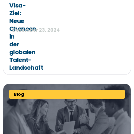
Visa-
Ziel:
Neue
Chancen
Dezember 23, 2024
in
der
globalen
Talent-
Landschaft
Blog