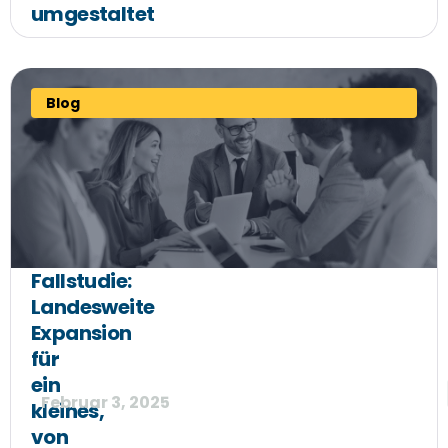
umgestaltet
Blog
Fallstudie:
Landesweite
Expansion
für
ein
Februar 3, 2025
kleines,
von