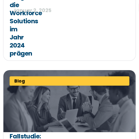
die
Januar 2, 2025
Workforce
Solutions
im
Jahr
2024
prägen
Blog
Fallstudie: