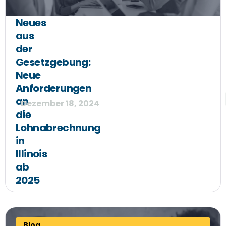
Neues
aus
der
Gesetzgebung:
Neue
Anforderungen
an
Dezember 18, 2024
die
Lohnabrechnung
in
Illinois
ab
2025
Blog