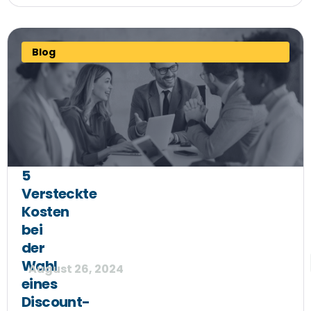
Blog
5
Versteckte
Kosten
bei
der
Wahl
August 26, 2024
eines
Discount-