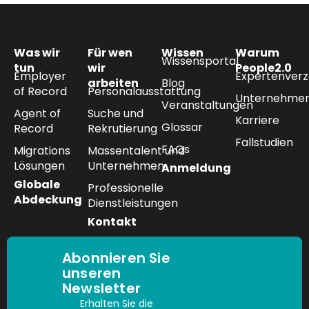
Was wir
Für wen
Wissen
Warum
Wissensportal
tun
wir
People2.0
Employer
Expertenverz
arbeiten
Blog
of Record
Personalausstattung
Unternehmen
Veranstaltungen
Agent of
Suche und
Karriere
Glossar
Record
Rekrutierung
Fallstudien
FAQs
Migrations
Massentalent und
Lösungen
Unternehmen
Anmeldung
Globale
Professionelle
Abdeckung
Dienstleistungen
Kontakt
Abonnieren Sie
unseren
Newsletter
Erhalten Sie die