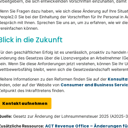
Arbeitgebern, die sich entwickelnden Vorschriften einzuhalten, damit
Wenn Sie Fragen dazu haben, wie sich diese Änderung auf Ihre Situat
People2.0 Sie bei der Einhaltung der Vorschriften für Ihr Personal in A
Gespräch mit Ihnen. Sprechen Sie uns an, um zu erfahren, wie wir die
vereinfachen können.
Blick in die Zukunft
Für den geschäftlichen Erfolg ist es unerlässlich, proaktiv zu hand
Änderung des Gesetzes über die Lizenzvergabe an Arbeitnehmer (Gel
sein. Wenn Sie diese Anforderungen jetzt verstehen, können Sie Ihr 
wettbewerbsfähig bleibt, wenn sich die Gesetzeslandschaft weiterent
Konsulta
Weitere Informationen zu den Reformen finden Sie auf der
Consumer and Business Servic
finden, oder auf der Website von
Zeitpunkt des Inkrafttretens finden.
Kontakt aufnehmen
Quelle:
Gesetz zur Änderung der Lohnsummensteuer 2025 (A2025-38
ACT Revenue Office – Änderungen fü
Zusätzliche Ressource: