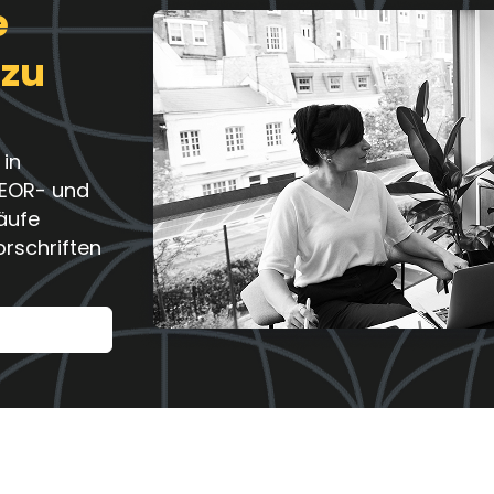
e
 zu
 in
 EOR- und
äufe
orschriften