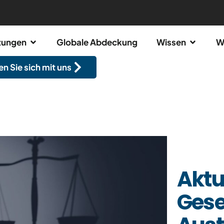
stungen
Globale Abdeckung
Wissen
W
n Sie sich mit uns
Aktu
Gese