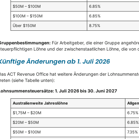
$50M – $100M
6.85%
$100M – $150M
6.85%
Über $150M
8.75%
Gruppenbestimmungen:
Für Arbeitgeber, die einer Gruppe angehör
steuerpflichtigen Löhne und der zwischenstaatlichen Löhne, die vo
Künftige Änderungen ab 1. Juli 2026
Das ACT Revenue Office hat weitere Änderungen der Lohnsummensteue
treten (siehe Tabelle unten):
Lohnsummensteuersätze: 1. Juli 2026 bis 30. Juni 2027
Australienweite Jahreslöhne
Allgem
$1,75M – $20M
6.75%
$20M – $50M
6.85%
$50M – $100M
7.35%