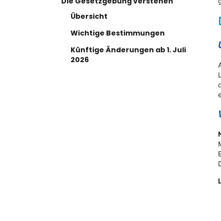
Die Gesetzgebung verstehen
Übersicht
Wichtige Bestimmungen
Künftige Änderungen ab 1. Juli
2026
Was das für Sie bedeutet
Auswirkungen
Für People2.0-Partner
Gemeinsam durch Compliance
navigieren
Blick in die Zukunft
Sind Sie bereit, Ihre
Personallösungen zu
rationalisieren?