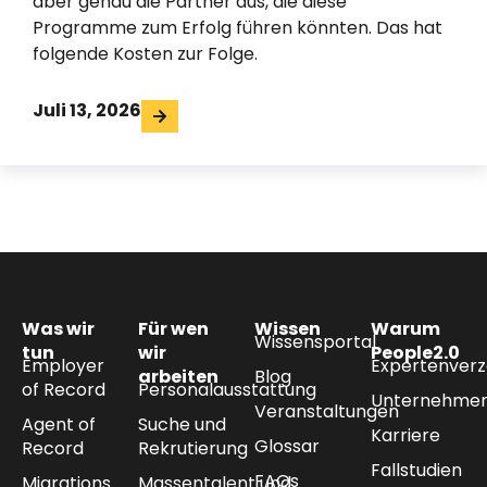
aber genau die Partner aus, die diese
Programme zum Erfolg führen könnten. Das hat
folgende Kosten zur Folge.
Juli 13, 2026
Was wir
Für wen
Wissen
Warum
Wissensportal
tun
wir
People2.0
Employer
Expertenverz
arbeiten
Blog
of Record
Personalausstattung
Unternehmen
Veranstaltungen
Agent of
Suche und
Karriere
Glossar
Record
Rekrutierung
Fallstudien
FAQs
Migrations
Massentalent und