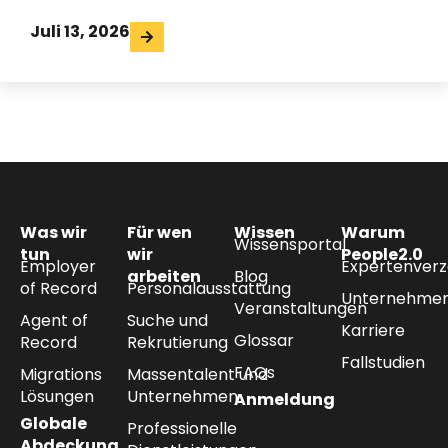
Juli 13, 2026
Was wir
Für wen
Wissen
Warum
Wissensportal
tun
wir
People2.0
Employer
Expertenverz
arbeiten
Blog
of Record
Personalausstattung
Unternehmen
Veranstaltungen
Agent of
Suche und
Karriere
Glossar
Record
Rekrutierung
Fallstudien
FAQs
Migrations
Massentalent und
Lösungen
Unternehmen
Anmeldung
Globale
Professionelle
Abdeckung