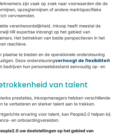
. Werknemers zijn vaak op zoek naar voorwaarden die de
termijnen, opzegtermijnen of andere marktspecifieke
zich vervreemden.
lde verantwoordelijkheid. Inkoop heeft meestal de
terwijl HR expertise inbrengt op het gebied van
emers. Het betrekken van beide perspectieven in het
an reactieve.
er plaatse te bieden en de operationele ondersteuning
verhoogt de flexibiliteit
voudigen. Deze ondersteuning
nen bedrijven hun personeelsbestand eenvoudig op- en
betrokkenheid van talent
sterke prestaties, inkoopmanagers hebben verschillende
 te verbeteren en sterker talent aan te trekken.
tgerichte ervaring voor talent, kan People2.0 helpen bij
ance- en onboardingvereisten.
eople2.0 uw doelstellingen op het gebied van