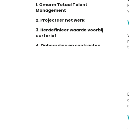
1. Omarm Totaal Talent
Management
2. Projecteer het werk
3. Herdefinieer waarde voorbij
uurtarief
4. Onboarding en contracten
stroomlijnen
5. Vereisten voor verkopers
vereenvoudigen
6. Beloon sterke prestaties
7. Verwijzingen aanmoedigen
Omgaan met lokale vereisten en
nalevingsrisico’s
Zet de eerste stap naar een betere
betrokkenheid van talent