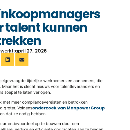
 inkoopmanagers
r talent kunnen
trekken
ewerkt:
april 27, 2026
r veelgevraagde tijdelijke werknemers en aannemers, die
. Maar het is slecht nieuws voor talentleveranciers en
 soepel te laten verlopen.
vaak met meer compliancevereisten en betrokken
onderzoek van ManpowerGroup
g groter. Volgens
den dat ze nodig hebben.
currentievoordeel op te bouwen door een
elbare, eerlijke en efficiënte opdrachten aan te bieden,