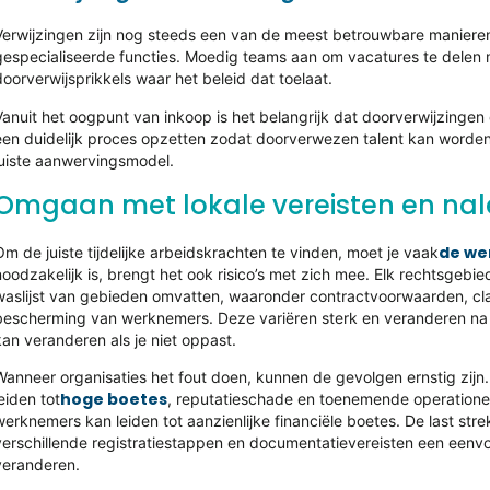
Verwijzingen zijn nog steeds een van de meest betrouwbare manieren 
gespecialiseerde functies. Moedig teams aan om vacatures te delen m
doorverwijsprikkels waar het beleid dat toelaat.
Vanuit het oogpunt van inkoop is het belangrijk dat doorverwijzing
een duidelijk proces opzetten zodat doorverwezen talent kan worde
juiste aanwervingsmodel.
Omgaan met lokale vereisten en nale
de we
Om de juiste tijdelijke arbeidskrachten te vinden, moet je vaak
noodzakelijk is, brengt het ook risico’s met zich mee. Elk rechtsgebie
waslijst van gebieden omvatten, waaronder contractvoorwaarden, cla
bescherming van werknemers. Deze variëren sterk en veranderen na ve
kan veranderen als je niet oppast.
Wanneer organisaties het fout doen, kunnen de gevolgen ernstig zi
hoge boetes
leiden tot
, reputatieschade en toenemende operationele
werknemers kan leiden tot aanzienlijke financiële boetes. De last str
verschillende registratiestappen en documentatievereisten een eenv
veranderen.