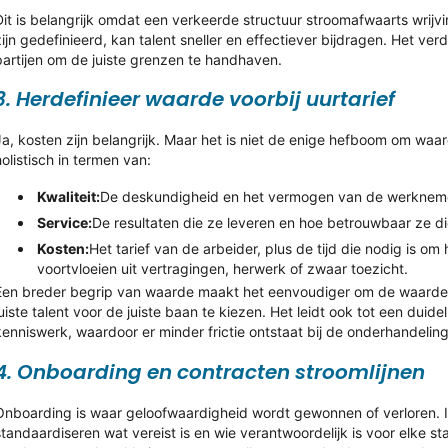
Dit is belangrijk omdat een verkeerde structuur stroomafwaarts wrijvi
zijn gedefinieerd, kan talent sneller en effectiever bijdragen. Het ve
partijen om de juiste grenzen te handhaven.
3. Herdefinieer waarde voorbij uurtarief
Ja, kosten zijn belangrijk. Maar het is niet de enige hefboom om waar
holistisch in termen van:
Kwaliteit:
De deskundigheid en het vermogen van de werkneme
Service:
De resultaten die ze leveren en hoe betrouwbaar ze di
Kosten:
Het tarief van de arbeider, plus de tijd die nodig is om
voortvloeien uit vertragingen, herwerk of zwaar toezicht.
Een breder begrip van waarde maakt het eenvoudiger om de waarde
juiste talent voor de juiste baan te kiezen. Het leidt ook tot een duid
kenniswerk, waardoor er minder frictie ontstaat bij de onderhandeli
4. Onboarding en contracten stroomlijnen
Onboarding is waar geloofwaardigheid wordt gewonnen of verloren. I
standaardiseren wat vereist is en wie verantwoordelijk is voor elke 