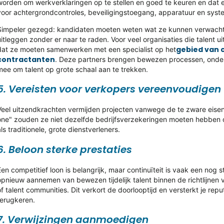
worden om werkverklaringen op te stellen en goed te keuren en dat 
voor achtergrondcontroles, beveiligingstoegang, apparatuur en syst
Simpeler gezegd: kandidaten moeten weten wat ze kunnen verwach
uitleggen zonder er naar te raden. Voor veel organisaties die talent ui
gebied van 
dat ze moeten samenwerken met een specialist op het
contractanten
. Deze partners brengen bewezen processen, onder
mee om talent op grote schaal aan te trekken.
5. Vereisten voor verkopers vereenvoudigen
Veel uitzendkrachten vermijden projecten vanwege de te zware eisen 
one" zouden ze niet dezelfde bedrijfsverzekeringen moeten hebben
als traditionele, grote dienstverleners.
6. Beloon sterke prestaties
Een competitief loon is belangrijk, maar continuïteit is vaak een nog s
opnieuw aannemen van bewezen tijdelijk talent binnen de richtlijne
of talent communities. Dit verkort de doorlooptijd en versterkt je rep
terugkeren.
7. Verwijzingen aanmoedigen