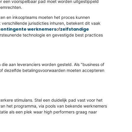
er een voorspelbaar pad moet worden uitgestippeld
eemrechten.
ten en inkoopteams moeten het proces kunnen
t verschillende jurisdicties inhuren, betekent dit vaak
contingente werknemers
zelfstandige
of
steunende technologie en gevestigde best practices
die aan leveranciers worden gesteld. Als "business of
 of dezelfde betalingsvoorwaarden moeten accepteren
terkere stimulans. Stel een duidelijk pad vast voor het
n van het programma, via pools van bekende werknemers
utatie als een plek waar high performers graag naar