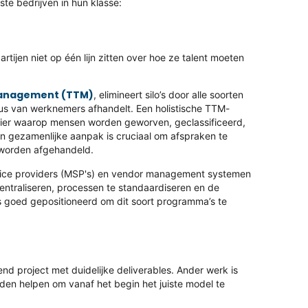
te bedrijven in hun klasse:
rtijen niet op één lijn zitten over hoe ze talent moeten
management (TTM)
, elimineert silo’s door alle soorten
us van werknemers afhandelt. Een holistische TTM-
nier waarop mensen worden geworven, geclassificeerd,
n gezamenlijke aanpak is cruciaal om afspraken te
t worden afgehandeld.
ervice providers (MSP's) en vendor management systemen
centraliseren, processen te standaardiseren en de
s goed gepositioneerd om dit soort programma’s te
 project met duidelijke deliverables. Ander werk is
den helpen om vanaf het begin het juiste model te