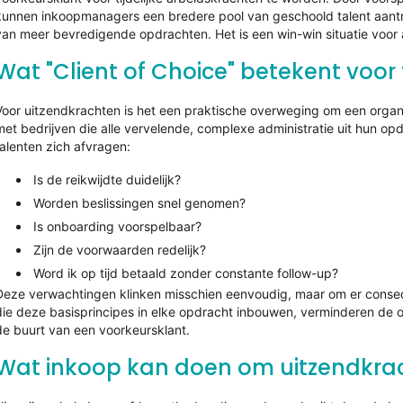
kunnen inkoopmanagers een bredere pool van geschoold talent aantrek
van meer bevredigende opdrachten. Het is een win-win situatie voor al
Wat "Client of Choice" betekent voor ti
Voor uitzendkrachten is het een praktische overweging om een organis
met bedrijven die alle vervelende, complexe administratie uit hun op
talenten zich afvragen:
Is de reikwijdte duidelijk?
Worden beslissingen snel genomen?
Is onboarding voorspelbaar?
Zijn de voorwaarden redelijk?
Word ik op tijd betaald zonder constante follow-up?
Deze verwachtingen klinken misschien eenvoudig, maar om er consequ
die deze basisprincipes in elke opdracht inbouwen, verminderen de 
de buurt van een voorkeursklant.
Wat inkoop kan doen om uitzendkrac