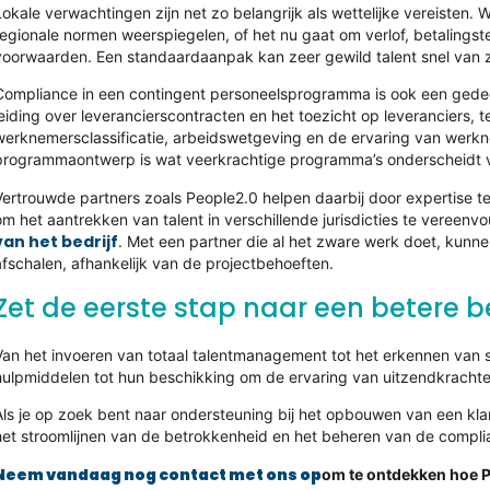
Lokale verwachtingen zijn net zo belangrijk als wettelijke vereisten
regionale normen weerspiegelen, of het nu gaat om verlof, betalings
voorwaarden. Een standaardaanpak kan zeer gewild talent snel van 
Compliance in een contingent personeelsprogramma is ook een gedee
leiding over leverancierscontracten en het toezicht op leveranciers, 
werknemersclassificatie, arbeidswetgeving en de ervaring van werkn
programmaontwerp is wat veerkrachtige programma’s onderscheidt v
Vertrouwde partners zoals People2.0 helpen daarbij door expertise t
om het aantrekken van talent in verschillende jurisdicties te vereen
van het bedrijf
. Met een partner die al het zware werk doet, kun
afschalen, afhankelijk van de projectbehoeften.
Zet de eerste stap naar een betere 
Van het invoeren van totaal talentmanagement tot het erkennen van 
hulpmiddelen tot hun beschikking om de ervaring van uitzendkrachten
Als je op zoek bent naar ondersteuning bij het opbouwen van een klan
het stroomlijnen van de betrokkenheid en het beheren van de compli
Neem vandaag nog contact met ons op
om te ontdekken hoe P