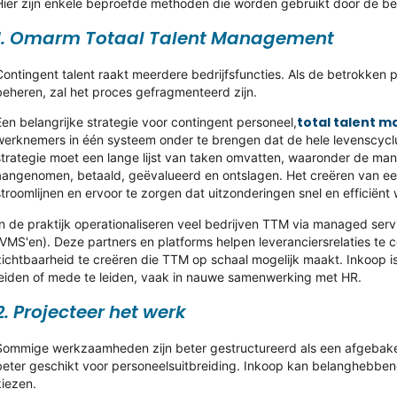
Hier zijn enkele beproefde methoden die worden gebruikt door de bes
1. Omarm Totaal Talent Management
Contingent talent raakt meerdere bedrijfsfuncties. Als de betrokken pa
beheren, zal het proces gefragmenteerd zijn.
total talent 
Een belangrijke strategie voor contingent personeel,
werknemers in één systeem onder te brengen dat de hele levenscycl
strategie moet een lange lijst van taken omvatten, waaronder de ma
aangenomen, betaald, geëvalueerd en ontslagen. Het creëren van ee
stroomlijnen en ervoor te zorgen dat uitzonderingen snel en efficiën
In de praktijk operationaliseren veel bedrijven TTM via managed s
(VMS'en). Deze partners en platforms helpen leveranciersrelaties te 
zichtbaarheid te creëren die TTM op schaal mogelijk maakt. Inkoop i
leiden of mede te leiden, vaak in nauwe samenwerking met HR.
2. Projecteer het werk
Sommige werkzaamheden zijn beter gestructureerd als een afgebakend
beter geschikt voor personeelsuitbreiding. Inkoop kan belanghebben
kiezen.