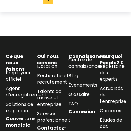
Ce que
Qui nous
Connaissances
Pourquoi
Centre de
nous
servons
People2.0
Dotation
connaissances
Répertoire
faisons
Employeur
des
Recherche et
Blog
officiel
experts
recrutement
Événements
Agent
Actualités
Talents de
Glossaire
d’enregistrement
de
masse et
l’entreprise
FAQ
Solutions de
entreprise
migration
Carrières
Connexion
Services
Couverture
professionnels
Études de
mondiale
cas
Contactez-