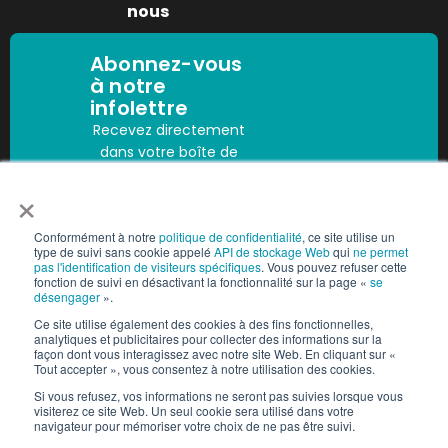
nous
Abonnez-vous
à notre
infolettre
Recevez directement
dans votre boîte de
réception les
×
dernières
Abonnez-vous
informations sur la
Conformément à notre
politique de confidentialité
, ce site utilise un
main-d’œuvre, les
type de suivi sans cookie appelé
API de stockage Web
qui
ne permet
mises à jour sur la
pas l'identification de visiteurs spécifiques
. Vous pouvez refuser cette
fonction de suivi en désactivant la fonctionnalité sur la page «
se
conformité et les
désengager
».
tendances du
Ce site utilise également des cookies à des fins fonctionnelles,
secteur.
analytiques et publicitaires pour collecter des informations sur la
façon dont vous interagissez avec notre site Web. En cliquant sur «
Tout accepter », vous consentez à notre utilisation des cookies.
Si vous refusez, vos informations ne seront pas suivies lorsque vous
visiterez ce site Web. Un seul cookie sera utilisé dans votre
Droits d’auteur © 2025 People2.0 | Tous droits réservés
navigateur pour mémoriser votre choix de ne pas être suivi.