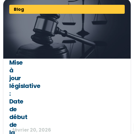
Blog
Mise
à
jour
législative
:
Date
de
début
de
février 20, 2026
la