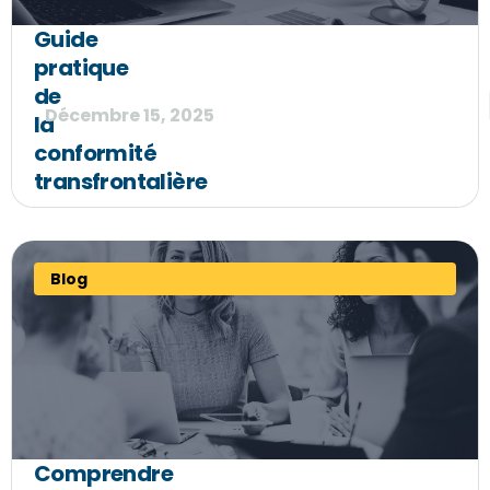
Guide
pratique
de
Décembre 15, 2025
la
conformité
transfrontalière
Blog
Comprendre