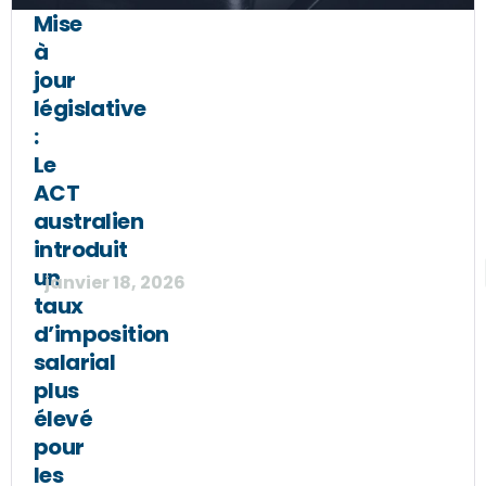
Mise
à
jour
législative
:
Le
ACT
australien
introduit
un
janvier 18, 2026
taux
d’imposition
salarial
plus
élevé
pour
les