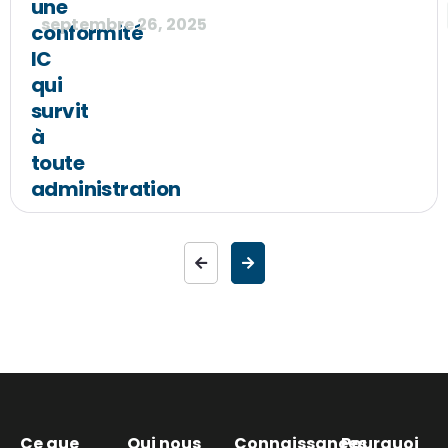
une
septembre 26, 2025
conformité
IC
qui
survit
à
toute
administration
Ce que
Qui nous
Connaissances
Pourquoi