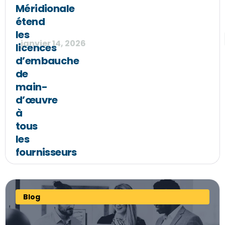
Méridionale
étend
les
janvier 14, 2026
licences
d’embauche
de
main-
d’œuvre
à
tous
les
fournisseurs
Blog