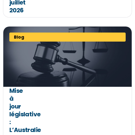
juillet
2026
Blog
Mise
à
jour
législative
:
L’Australie