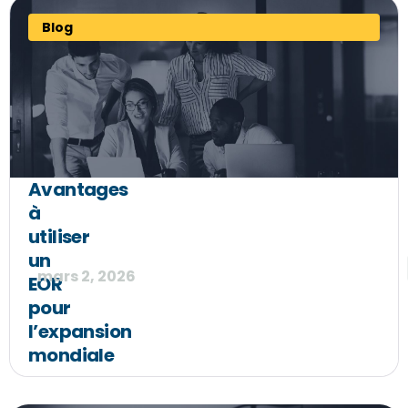
Blog
Avantages
à
utiliser
un
mars 2, 2026
EOR
pour
l’expansion
mondiale