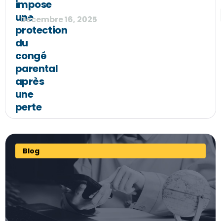
impose
une
Décembre 16, 2025
protection
du
congé
parental
après
une
perte
Blog