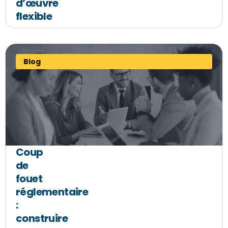
d’œuvre
flexible
Blog
Coup
de
fouet
réglementaire
:
construire