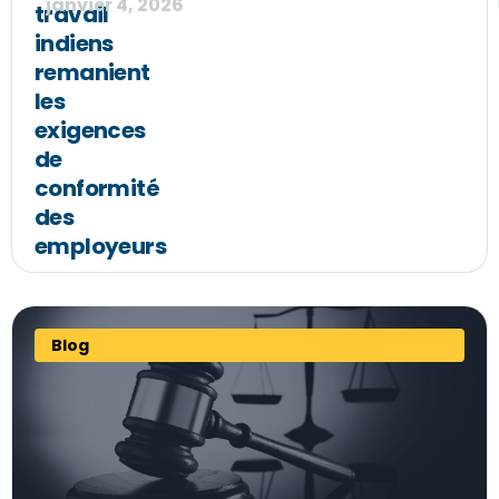
janvier 4, 2026
travail
indiens
remanient
les
exigences
de
conformité
des
employeurs
Blog