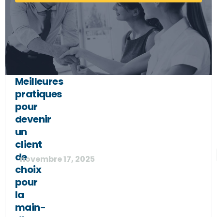
Meilleures
pratiques
pour
devenir
un
client
de
novembre 17, 2025
choix
pour
la
main-