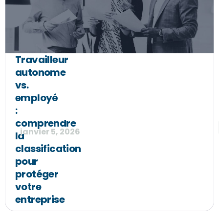
Travailleur
autonome
vs.
employé
:
comprendre
janvier 5, 2026
la
classification
pour
protéger
votre
entreprise