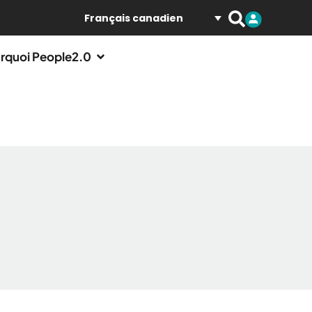
Français canadien
rquoi People2.0