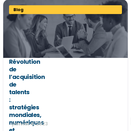
Blog
Révolution
de
l’acquisition
de
talents
:
stratégies
mondiales,
numériques
janvier 4, 2023
et