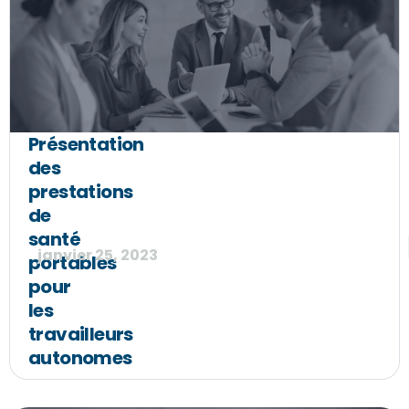
Présentation
des
prestations
de
santé
janvier 25, 2023
portables
pour
les
travailleurs
autonomes