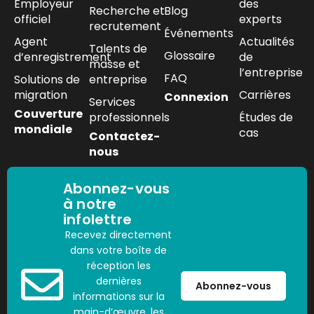
Employeur
des
Recherche et
Blog
officiel
experts
recrutement
Événements
Agent
Actualités
Talents de
Glossaire
d’enregistrement
de
masse et
l’entreprise
FAQ
Solutions de
entreprise
migration
Carrières
Connexion
Services
Couverture
professionnels
Études de
mondiale
cas
Contactez-
nous
Abonnez-vous
à notre
infolettre
Recevez directement
dans votre boîte de
réception les
dernières
Abonnez-vous
informations sur la
main-d’œuvre, les