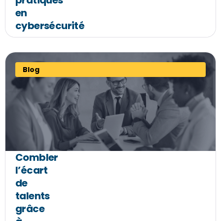
pratiques
en
cybersécurité
Blog
Combler
l’écart
de
talents
grâce