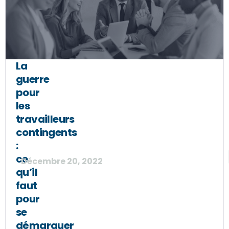
La
guerre
pour
les
travailleurs
contingents
:
ce
Décembre 20, 2022
qu’il
faut
pour
se
démarquer