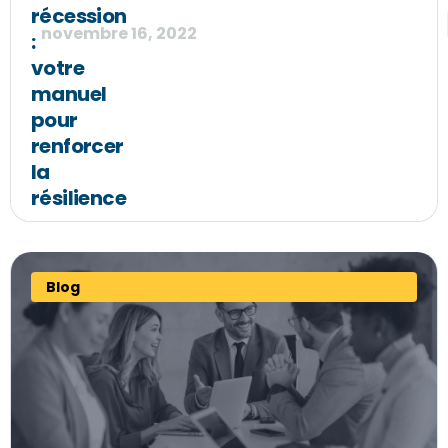
récession
novembre 16, 2022
:
votre
manuel
pour
renforcer
la
résilience
Blog