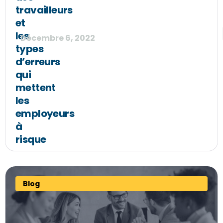
travailleurs
et
les
Décembre 6, 2022
types
d’erreurs
qui
mettent
les
employeurs
à
risque
Blog