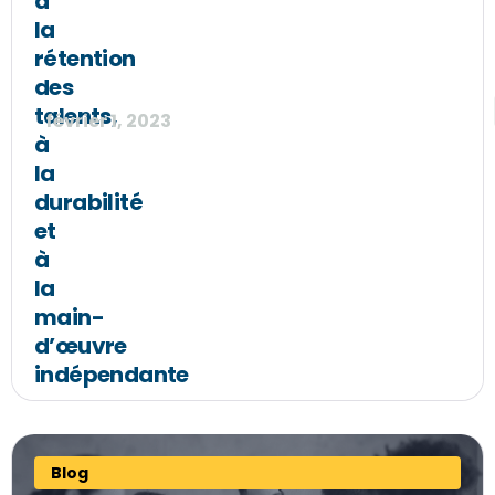
à
la
rétention
des
talents,
février 1, 2023
à
la
durabilité
et
à
la
main-
d’œuvre
indépendante
Blog