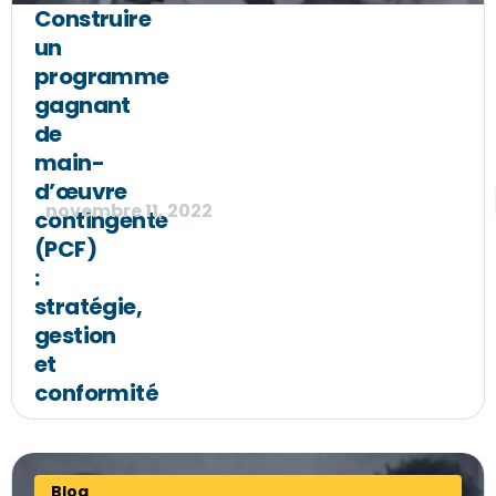
Construire
un
programme
gagnant
de
main-
d’œuvre
novembre 11, 2022
contingente
(PCF)
:
stratégie,
gestion
et
conformité
Blog