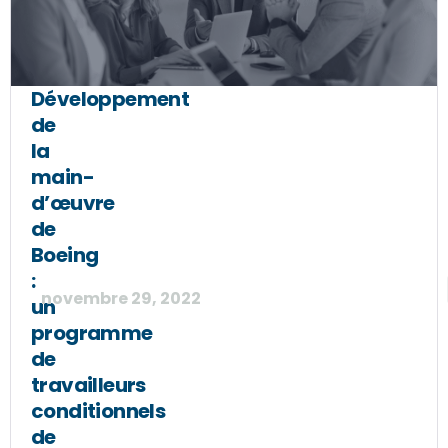
Développement
de
la
main-
d’œuvre
de
Boeing
:
novembre 29, 2022
un
programme
de
travailleurs
conditionnels
de