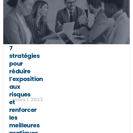
7
stratégies
pour
réduire
l’exposition
aux
risques
mars 1, 2023
et
renforcer
les
meilleures