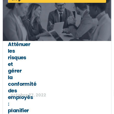
Atténuer
les
risques
et
gérer
la
conformité
des
octobre 27, 2022
employés
:
planifier