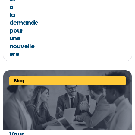
à
la
demande
pour
une
nouvelle
ère
Blog
Vous