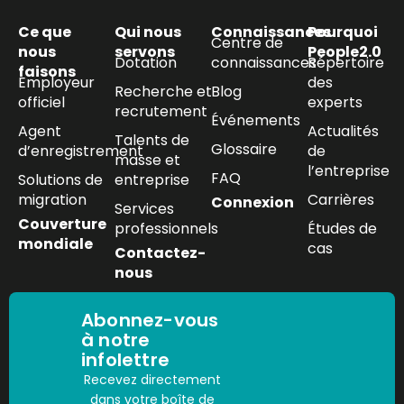
Ce que
Qui nous
Connaissances
Pourquoi
Centre de
nous
servons
People2.0
Dotation
connaissances
Répertoire
faisons
Employeur
des
Recherche et
Blog
officiel
experts
recrutement
Événements
Agent
Actualités
Talents de
Glossaire
d’enregistrement
de
masse et
l’entreprise
FAQ
Solutions de
entreprise
migration
Carrières
Connexion
Services
Couverture
professionnels
Études de
mondiale
cas
Contactez-
nous
Abonnez-vous
à notre
infolettre
Recevez directement
dans votre boîte de