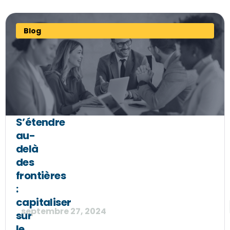
Blog
S’étendre
au-
delà
des
frontières
:
capitaliser
septembre 27, 2024
sur
le