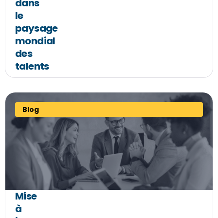
dans
le
paysage
mondial
des
talents
Blog
Mise
à