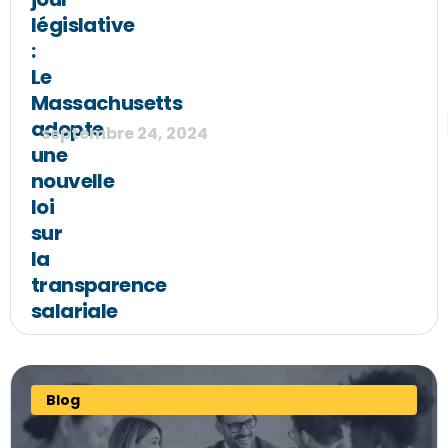
législative
:
Le
Massachusetts
adopte
septembre 24, 2024
une
nouvelle
loi
sur
la
transparence
salariale
Blog