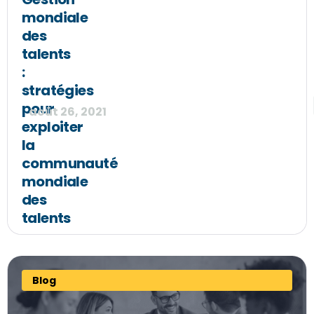
mondiale
des
talents
:
stratégies
pour
août 26, 2021
exploiter
la
communauté
mondiale
des
talents
Blog