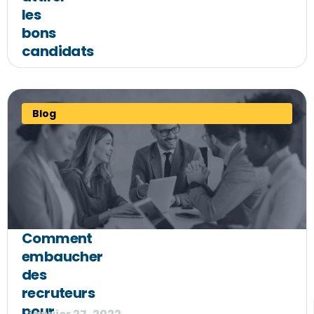
les
bons
candidats
Blog
Comment
embaucher
des
recruteurs
pour