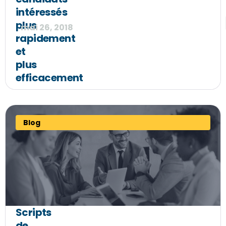
intéressés
plus
mai 26, 2018
rapidement
et
plus
efficacement
Blog
Scripts
de