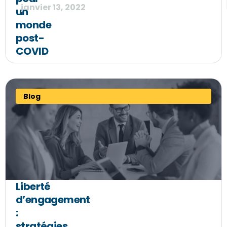
janvier 13, 2022
un
monde
post-
COVID
Blog
Liberté
d’engagement
:
stratégies