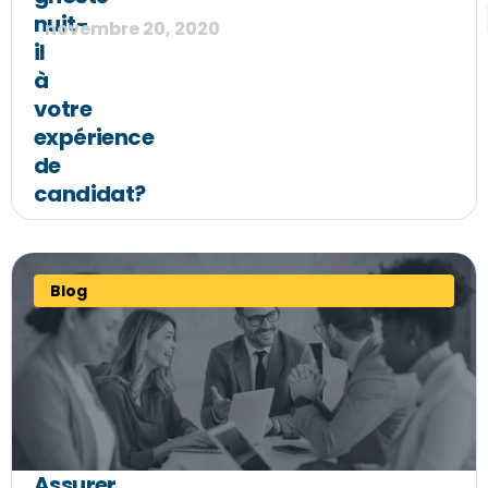
nuit-
novembre 20, 2020
il
à
votre
expérience
de
candidat?
Blog
Assurer