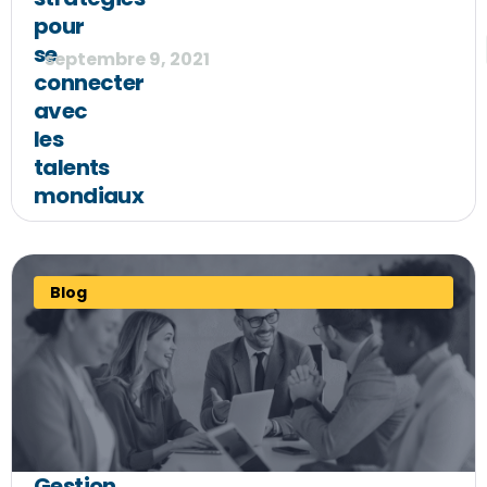
pour
se
septembre 9, 2021
connecter
avec
les
talents
mondiaux
Blog
Gestion