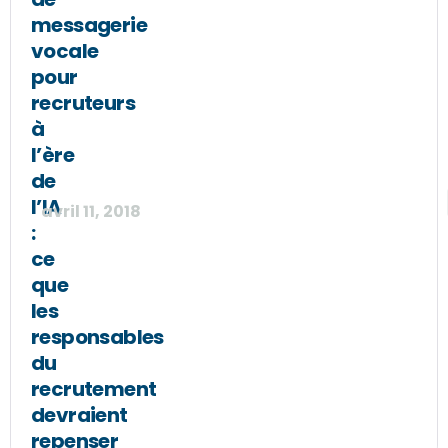
messagerie
vocale
pour
recruteurs
à
l’ère
de
l’IA
avril 11, 2018
:
ce
que
les
responsables
du
recrutement
devraient
repenser