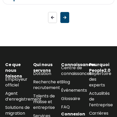
Ce que
Qui nous
Connaissances
Pourquoi
Centre de
nous
servons
People2.0
Dotation
connaissances
Répertoire
faisons
Employeur
des
Recherche et
Blog
officiel
experts
recrutement
Événements
Agent
Actualités
Talents de
Glossaire
d’enregistrement
de
masse et
l’entreprise
FAQ
Solutions de
entreprise
migration
Carrières
Connexion
Services