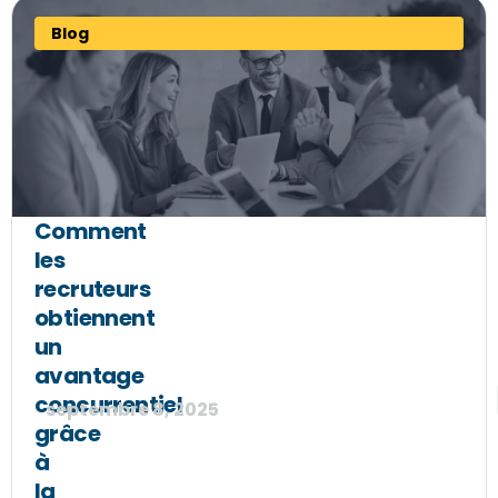
Blog
Comment
les
recruteurs
obtiennent
un
avantage
concurrentiel
septembre 8, 2025
grâce
à
la