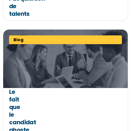
de
talents
Blog
Le
fait
que
le
candidat
ghoste