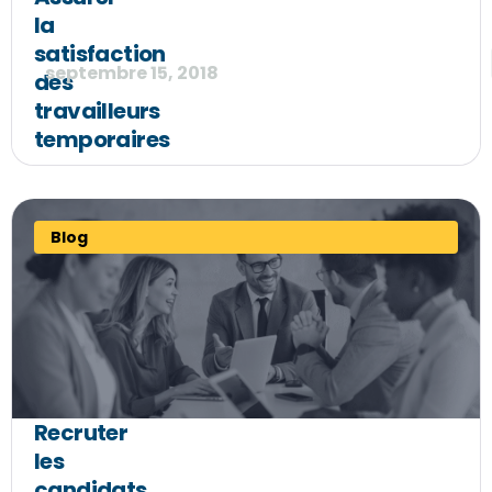
la
satisfaction
septembre 15, 2018
des
travailleurs
temporaires
Blog
Recruter
les
candidats