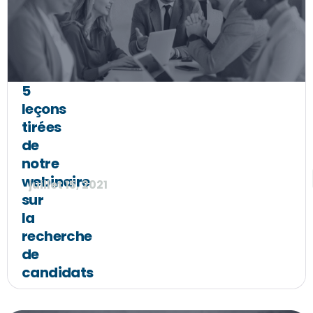
5
leçons
tirées
de
notre
webinaire
juillet 15, 2021
sur
la
recherche
de
candidats