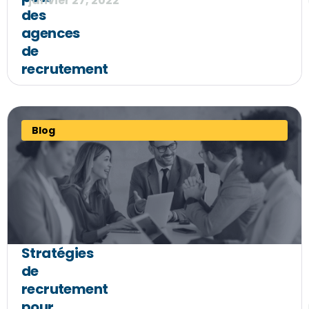
janvier 27, 2022
des
agences
de
recrutement
Blog
Stratégies
de
recrutement
pour