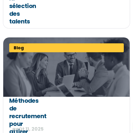
sélection
des
talents
Blog
Méthodes
de
recrutement
pour
août 11, 2025
attirer