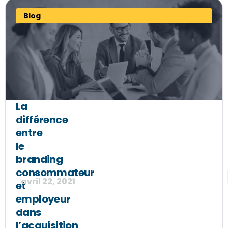
Blog
La
différence
entre
le
branding
consommateur
avril 22, 2021
et
employeur
dans
l’acquisition