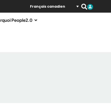
Français canadien
rquoi People2.0