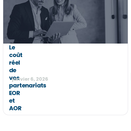
Le
coût
réel
de
vos
janvier 6, 2026
partenariats
EOR
et
AOR