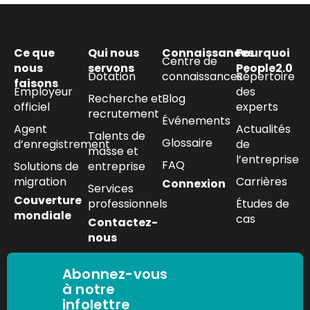
Ce que
Qui nous
Connaissances
Pourquoi
Centre de
nous
servons
People2.0
Dotation
connaissances
Répertoire
faisons
Employeur
des
Recherche et
Blog
officiel
experts
recrutement
Événements
Agent
Actualités
Talents de
Glossaire
d’enregistrement
de
masse et
l’entreprise
FAQ
Solutions de
entreprise
migration
Carrières
Connexion
Services
Couverture
professionnels
Études de
mondiale
cas
Contactez-
nous
Abonnez-vous
à notre
infolettre