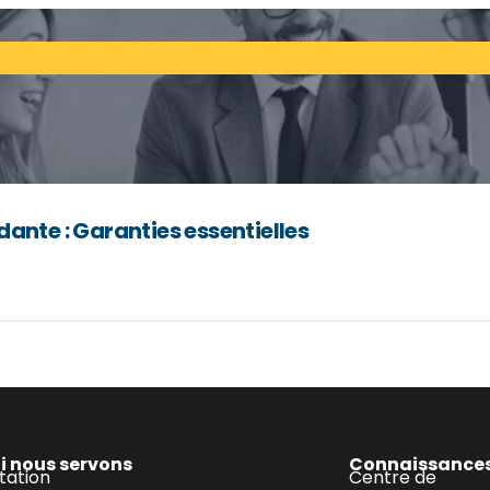
ante : Garanties essentielles
i nous servons
Connaissance
tation
Centre de