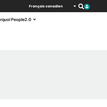
Français canadien
rquoi People2.0