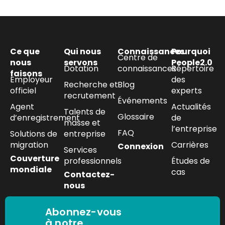
Ce que
Qui nous
Connaissances
Pourquoi
Centre de
nous
servons
People2.0
Dotation
connaissances
Répertoire
faisons
Employeur
des
Recherche et
Blog
officiel
experts
recrutement
Événements
Agent
Actualités
Talents de
Glossaire
d’enregistrement
de
masse et
l’entreprise
FAQ
Solutions de
entreprise
migration
Carrières
Connexion
Services
Couverture
professionnels
Études de
mondiale
cas
Contactez-
nous
Abonnez-vous
à notre