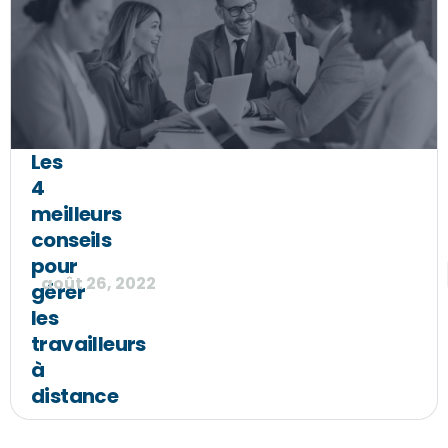
Les
4
meilleurs
conseils
pour
août 26, 2022
gérer
les
travailleurs
à
distance