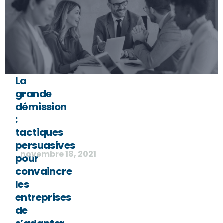
La
grande
démission
:
tactiques
persuasives
novembre 18, 2021
pour
convaincre
les
entreprises
de