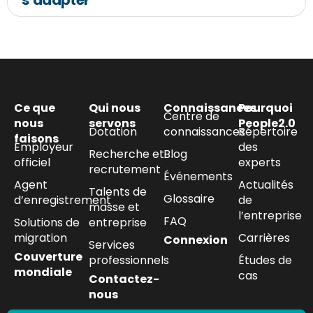
s’adapter
Ce que
Qui nous
Connaissances
Pourquoi
Centre de
nous
servons
People2.0
Dotation
connaissances
Répertoire
faisons
Employeur
des
Recherche et
Blog
officiel
experts
recrutement
Événements
Agent
Actualités
Talents de
Glossaire
d’enregistrement
de
masse et
l’entreprise
FAQ
Solutions de
entreprise
migration
Carrières
Connexion
Services
Couverture
professionnels
Études de
mondiale
cas
Contactez-
nous