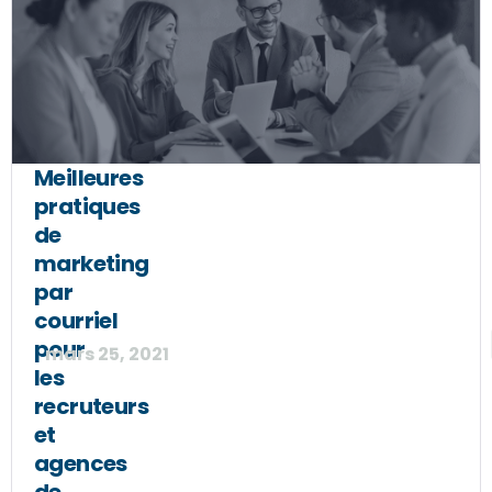
Meilleures
pratiques
de
marketing
par
courriel
pour
mars 25, 2021
les
recruteurs
et
agences