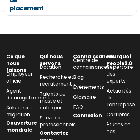
de
placement
Ce que
Qui nous
Connaissances
Pourquoi
Centre de
nous
servons
People2.0
Dotation
connaissances
Répertoire
faisons
Employeur
des
Recherche et
Blog
officiel
experts
recrutement
Événements
Agent
Actualités
Talents de
Glossaire
d’enregistrement
de
masse et
l’entreprise
FAQ
Solutions de
entreprise
migration
Carrières
Connexion
Services
Couverture
professionnels
Études de
mondiale
cas
Contactez-
nous