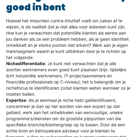
goed in bent
Hoewel het misschien contra-intuïtief voelt om zaken af te
wijzen, is de realiteit dat je niet alles voor iedereen kunt zijn.
Hoe kun je verwachten dat potentiële klanten als eerste aan
jou denken als ze een probleem hebben, als je geen identiteit
ontwikkelt en je sterke punten niet erkent? Werk aan je eigen
marktsegment waarin je kunt uitblinken door je te richten op
het volgende:
Nichedifferentiatie
: Je kunt niet verwachten dat je alle
soorten werknemers even goed kunt plaatsen (bijv. tijdelijke
licht industriële werknemers, IT-projectaannemers en
financiële professionals op C-niveau); het is belangrijk om je
nichefocus te identificeren zodat klanten weten wanneer ze je
moeten bellen.
Expertise
: Als je eenmaal je niche hebt geïdentificeerd,
concentreer je dan op het worden van een expert op dat
gebied; werk aan het ontwikkelen van eenvoudige, unieke
programma's/diensten om de grootste pijnpunten van die
specifieke branche/klantengroep op te lossen. Door als een
echte bron en betrouwbare adviseur voor je klanten te
fungeren, zullen ze er bovendien op kunnen vertrouwen dat