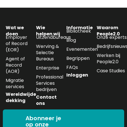
Wat we
Wie
Informatie
Waarom
Bibliotheek
doen
helpen wij
People2.0
Employer
Uitzendbureaus
Onze experts
Blog
of Record
Werving &
Bedrijfsnieuw
Evenementen
(EOR)
Selectie
Werken bij
Begrippen
Agent of
Bureaus
People2.0
Record
FAQs
Enterprise
Case Studies
(AOR)
Inloggen
Professional
Migratie
Services
services
bedrijven
Wereldwijde
Contact
dekking
ons
Abonneer je
op onze