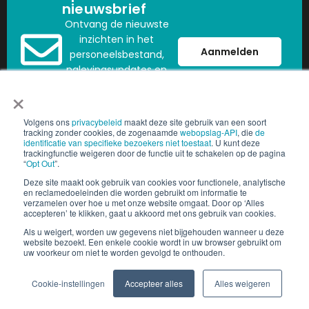
nieuwsbrief
Ontvang de nieuwste
inzichten in het
Aanmelden
personeelsbestand,
nalevingsupdates en
trends in de sector
×
rechtstreeks in uw
mailbox.
Volgens ons
privacybeleid
maakt deze site gebruik van een soort
tracking zonder cookies, de zogenaamde
webopslag-API
, die
de
identificatie van specifieke bezoekers niet toestaat
. U kunt deze
trackingfunctie weigeren door de functie uit te schakelen op de pagina
“
Opt Out
”.
Copyright © 2025 People2.0 | Alle rechten voorbehouden
Deze site maakt ook gebruik van cookies voor functionele, analytische
en reclamedoeleinden die worden gebruikt om informatie te
Vertrouwen Centrum
Cookie-instellingen
verzamelen over hoe u met onze website omgaat. Door op ‘Alles
accepteren’ te klikken, gaat u akkoord met ons gebruik van cookies.
Als u weigert, worden uw gegevens niet bijgehouden wanneer u deze
website bezoekt. Een enkele cookie wordt in uw browser gebruikt om
uw voorkeur om niet te worden gevolgd te onthouden.
Cookie-instellingen
Accepteer alles
Alles weigeren