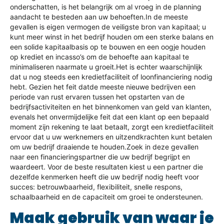
onderschatten, is het belangrijk om al vroeg in de planning
aandacht te besteden aan uw behoeften.
In de meeste
gevallen is eigen vermogen de veiligste bron van kapitaal; u
kunt meer winst in het bedrijf houden om een sterke balans en
een solide kapitaalbasis op te bouwen en een oogje houden
op krediet en incasso’s om de behoefte aan kapitaal te
minimaliseren naarmate u groeit.
Het is echter waarschijnlijk
dat u nog steeds een kredietfaciliteit of loonfinanciering nodig
hebt. Gezien het feit dat
de meeste nieuwe bedrijven een
periode van rust ervaren tussen het opstarten van de
bedrijfsactiviteiten en het binnenkomen van geld van klanten,
evenals het onvermijdelijke feit dat een klant op een bepaald
moment zijn rekening te laat betaalt, zorgt een kredietfaciliteit
ervoor dat u uw werknemers en uitzendkrachten kunt betalen
om uw bedrijf draaiende te houden.
Zoek in deze gevallen
naar een financieringspartner die uw bedrijf begrijpt en
waardeert. Voor de beste resultaten kiest u een partner die
dezelfde kenmerken heeft die uw bedrijf nodig heeft voor
succes: betrouwbaarheid, flexibiliteit, snelle respons,
schaalbaarheid en de capaciteit om groei te ondersteunen.
Maak gebruik van waar je