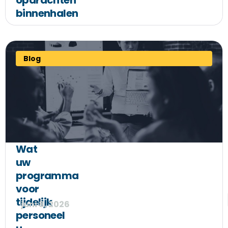
opdrachten
binnenhalen
Blog
Wat
uw
programma
voor
tijdelijk
juni 8, 2026
personeel