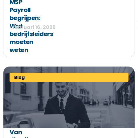
MSP
Payroll
begrijpen:
Wat
februari 16, 2026
bedrijfsleiders
moeten
weten
Blog
Van