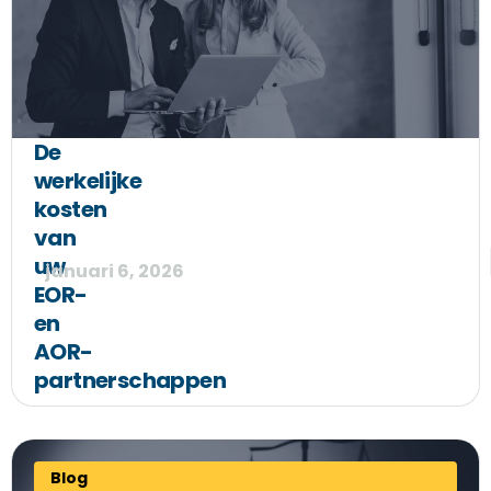
De
werkelijke
kosten
van
uw
januari 6, 2026
EOR-
en
AOR-
partnerschappen
Blog