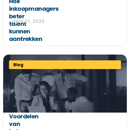
Hoe
inkoopmanagers
beter
april 27, 2026
talent
kunnen
aantrekken
Blog
Voordelen
van