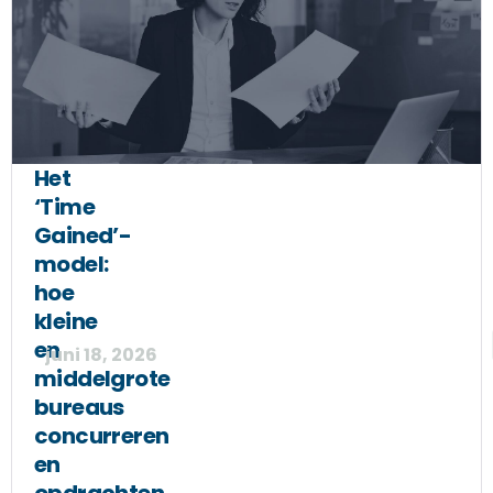
Het
‘Time
Gained’-
model:
hoe
kleine
en
juni 18, 2026
middelgrote
bureaus
concurreren
en