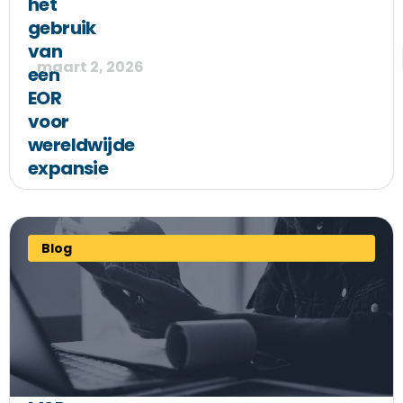
het
gebruik
van
maart 2, 2026
een
EOR
voor
wereldwijde
expansie
Blog