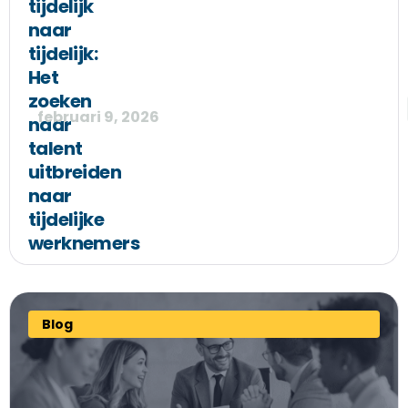
tijdelijk
naar
tijdelijk:
Het
zoeken
februari 9, 2026
naar
talent
uitbreiden
naar
tijdelijke
werknemers
Blog