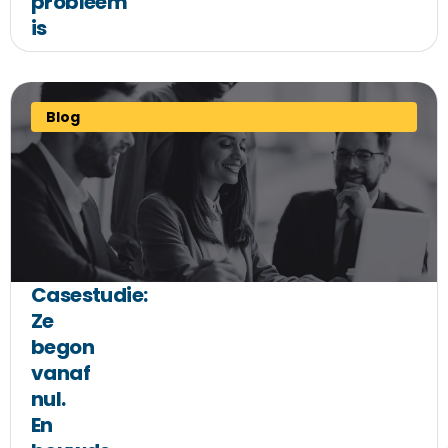
probleem
is
Blog
Casestudie:
Ze
begon
vanaf
nul.
En