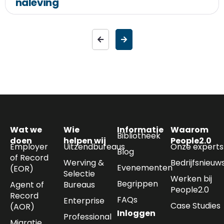
naleving
Wat we
Wie
Informatie
Waarom
Bibliotheek
doen
helpen wij
People2.0
Employer
Uitzendbureaus
Onze experts
Blog
of Record
Werving &
Bedrijfsnieuw
Evenementen
(EOR)
Selectie
Werken bij
Begrippen
Agent of
Bureaus
People2.0
Record
FAQs
Enterprise
Case Studies
(AOR)
Inloggen
Professional
Migratie