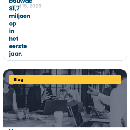
bouwde
mei 18, 2026
$1,7
miljoen
op
in
het
eerste
jaar.
Blog