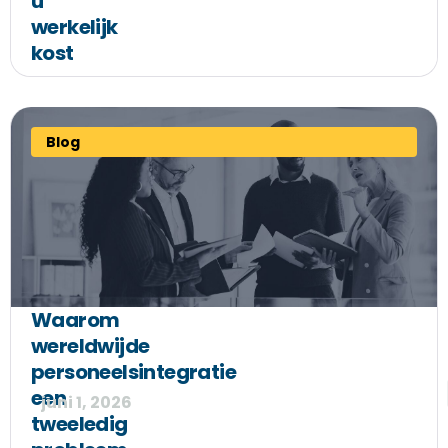
u
werkelijk
kost
Blog
Waarom
wereldwijde
personeelsintegratie
een
juni 1, 2026
tweeledig