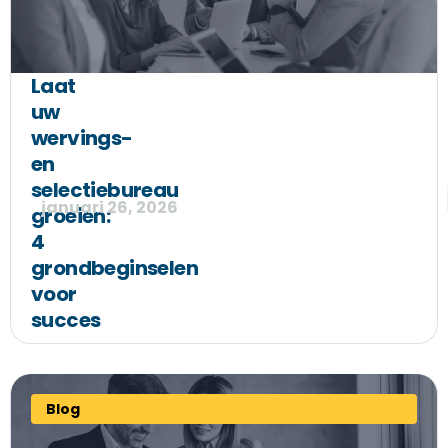
Laat
uw
wervings-
en
selectiebureau
januari 26, 2026
groeien:
4
grondbeginselen
voor
succes
Blog