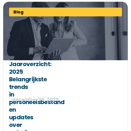
Blog
Jaaroverzicht:
2025
Belangrijkste
trends
in
december 29, 2025
personeelsbestand
en
updates
over