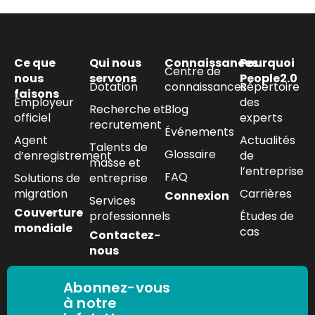
Ce que
Qui nous
Connaissances
Pourquoi
Centre de
nous
servons
People2.0
Dotation
connaissances
Répertoire
faisons
Employeur
des
Recherche et
Blog
officiel
experts
recrutement
Événements
Agent
Actualités
Talents de
Glossaire
d’enregistrement
de
masse et
l’entreprise
FAQ
Solutions de
entreprise
migration
Carrières
Connexion
Services
Couverture
professionnels
Études de
mondiale
cas
Contactez-
nous
Abonnez-vous
à notre