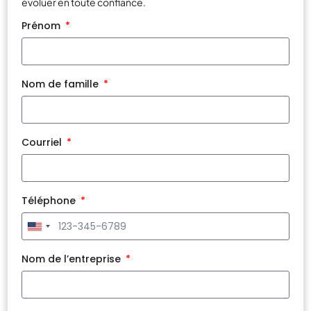
évoluer en toute confiance.
Prénom
Nom de famille
Courriel
Téléphone
United
States
+1
Nom de l’entreprise