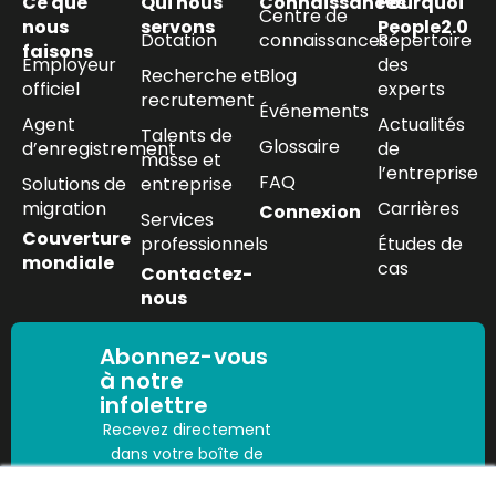
Ce que
Qui nous
Connaissances
Pourquoi
Centre de
nous
servons
People2.0
Dotation
connaissances
Répertoire
faisons
Employeur
des
Recherche et
Blog
officiel
experts
recrutement
Événements
Agent
Actualités
Talents de
Glossaire
d’enregistrement
de
masse et
l’entreprise
FAQ
Solutions de
entreprise
migration
Carrières
Connexion
Services
Couverture
professionnels
Études de
mondiale
cas
Contactez-
nous
Abonnez-vous
à notre
infolettre
Recevez directement
dans votre boîte de
réception les