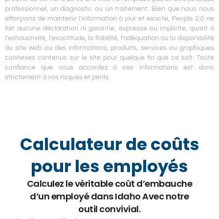
professionnel, un diagnostic ou un traitement. Bien que nous nous
efforçions de maintenir l’information à jour et exacte, People 2.0 ne
fait aucune déclaration ni garantie, expresse ou implicite, quant à
l’exhaustivité, l’exactitude, la fiabilité, l’adéquation ou la disponibilité
du site web ou des informations, produits, services ou graphiques
connexes contenus sur le site pour quelque fin que ce soit. Toute
confiance que vous accordez à ces informations est donc
strictement à vos risques et périls.
Calculateur de coûts
pour les employés
Calculez le véritable coût d’embauche
d’un employé dans Idaho Avec notre
outil convivial.