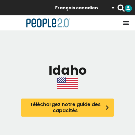
Français canadien
Idaho
Téléchargez notre guide des
capacités