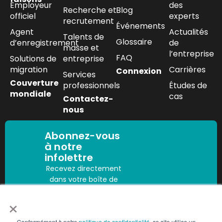
Employeur
des
Recherche et
Blog
officiel
experts
recrutement
Événements
Agent
Actualités
Talents de
Glossaire
d’enregistrement
de
masse et
l’entreprise
FAQ
Solutions de
entreprise
migration
Carrières
Connexion
Services
Couverture
professionnels
Études de
mondiale
cas
Contactez-
nous
Abonnez-vous
à notre
infolettre
Recevez directement
dans votre boîte de
réception les
×
dernières
Abonnez-vous
informations sur la
Conformément à notre
politique de confidentialité
, ce site utilise un