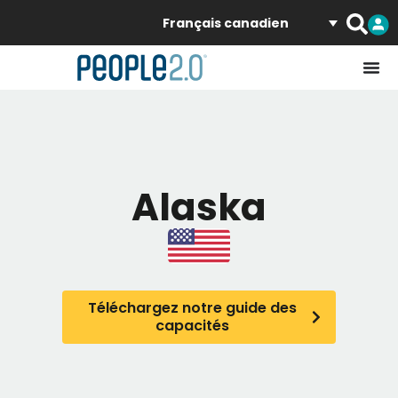
Français canadien
Alaska
Téléchargez notre guide des
capacités