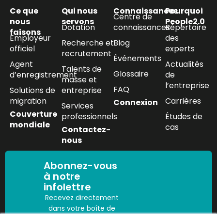
Ce que
Qui nous
Connaissances
Pourquoi
Centre de
nous
servons
People2.0
Dotation
connaissances
Répertoire
faisons
Employeur
des
Recherche et
Blog
officiel
experts
recrutement
Événements
Agent
Actualités
Talents de
Glossaire
d’enregistrement
de
masse et
l’entreprise
FAQ
Solutions de
entreprise
migration
Carrières
Connexion
Services
Couverture
professionnels
Études de
mondiale
cas
Contactez-
nous
Abonnez-vous
à notre
infolettre
Recevez directement
dans votre boîte de