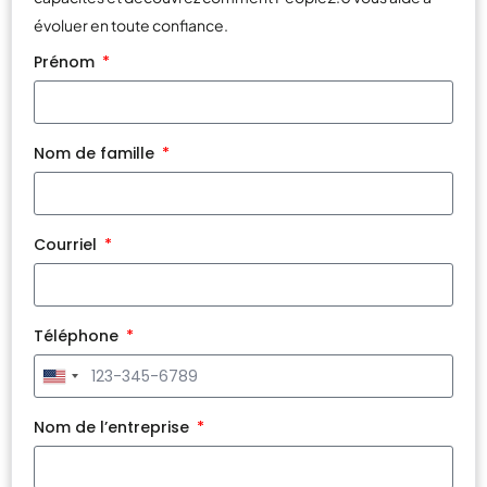
évoluer en toute confiance.
Prénom
Nom de famille
Courriel
Téléphone
United
States
+1
Nom de l’entreprise