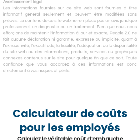
Avertissement légal
Les informations fournies sur ce site web sont fournies à titre
informatif général seulement et peuvent être modifiées sans
préavis. Le contenu de ce site web ne remplace pas un avis juridique
professionnel, un diagnostic ou un traitement. Bien que nous nous
efforçions de maintenir l’information à jour et exacte, People 2.0 ne
fait aucune déclaration ni garantie, expresse ou implicite, quant à
l’exhaustivité, l’exactitude, la fiabilité, l’adéquation ou la disponibilité
du site web ou des informations, produits, services ou graphiques
connexes contenus sur le site pour quelque fin que ce soit. Toute
confiance que vous accordez à ces informations est donc
strictement à vos risques et périls.
Calculateur de coûts
pour les employés
Calculez le véritable coût d’embauche