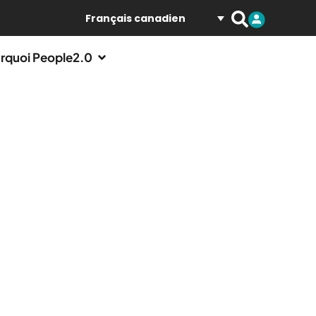
Français canadien
rquoi People2.0