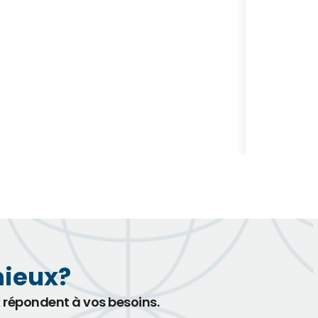
Chantel
Voir profi
mieux?
x répondent à vos besoins.