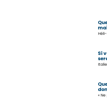
Que
mai
Héli
Si 
ser
Itali
Que
do
« Ne