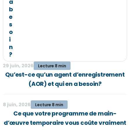
a
b
e
s
o
i
n
?
29 juin, 2026
Lecture 8 min
Qu’est-ce qu’un agent d’enregistrement
(AOR) et qui en a besoin?
8 juin, 2026
Lecture 8 min
Ce que votre programme de main-
d’œuvre temporaire vous coûte vraiment