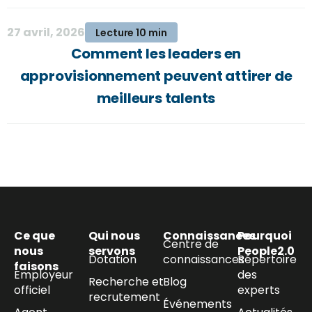
27 avril, 2026
Lecture 10 min
Comment les leaders en
approvisionnement peuvent attirer de
meilleurs talents
Ce que
Qui nous
Connaissances
Pourquoi
Centre de
nous
servons
People2.0
Dotation
connaissances
Répertoire
faisons
Employeur
des
Recherche et
Blog
officiel
experts
recrutement
Événements