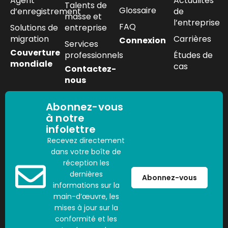
Agent
Actualités
Talents de
Glossaire
d’enregistrement
de
masse et
l’entreprise
FAQ
Solutions de
entreprise
migration
Carrières
Connexion
Services
Couverture
professionnels
Études de
mondiale
cas
Contactez-
nous
Abonnez-vous
à notre
infolettre
Recevez directement
dans votre boîte de
réception les
dernières
Abonnez-vous
informations sur la
main-d’œuvre, les
mises à jour sur la
conformité et les