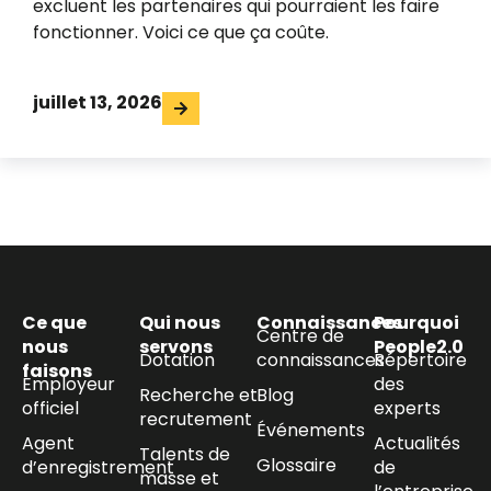
excluent les partenaires qui pourraient les faire
fonctionner. Voici ce que ça coûte.
juillet 13, 2026
Ce que
Qui nous
Connaissances
Pourquoi
Centre de
nous
servons
People2.0
Dotation
connaissances
Répertoire
faisons
Employeur
des
Recherche et
Blog
officiel
experts
recrutement
Événements
Agent
Actualités
Talents de
Glossaire
d’enregistrement
de
masse et