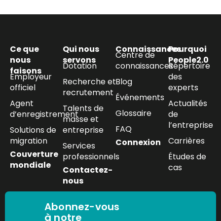
Ce que
Qui nous
Connaissances
Pourquoi
Centre de
nous
servons
People2.0
Dotation
connaissances
Répertoire
faisons
Employeur
des
Recherche et
Blog
officiel
experts
recrutement
Événements
Agent
Actualités
Talents de
Glossaire
d’enregistrement
de
masse et
l’entreprise
FAQ
Solutions de
entreprise
migration
Carrières
Connexion
Services
Couverture
professionnels
Études de
mondiale
cas
Contactez-
nous
Abonnez-vous
à notre