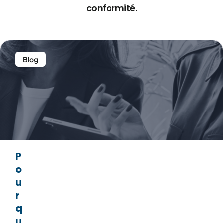
conformité.
Blog
P
o
u
r
q
u