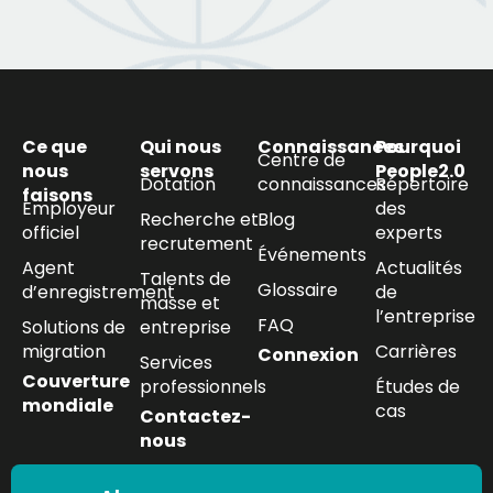
Ce que
Qui nous
Connaissances
Pourquoi
Centre de
nous
servons
People2.0
Dotation
connaissances
Répertoire
faisons
Employeur
des
Recherche et
Blog
officiel
experts
recrutement
Événements
Agent
Actualités
Talents de
Glossaire
d’enregistrement
de
masse et
l’entreprise
FAQ
Solutions de
entreprise
migration
Carrières
Connexion
Services
Couverture
professionnels
Études de
mondiale
cas
Contactez-
nous