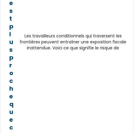
e
s
t
p
l
Les travailleurs conditionnels qui traversent les
u
frontières peuvent entraîner une exposition fiscale
inattendue. Voici ce que signifie le risque de
s
p
r
o
c
h
e
q
u
e
c