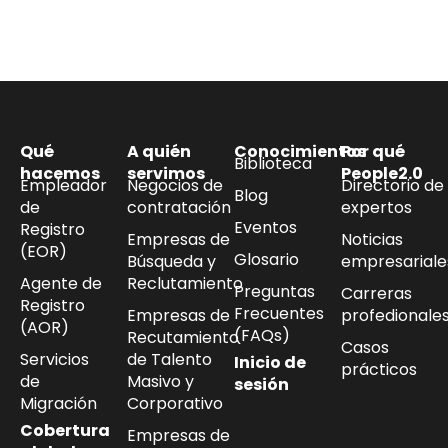
Qué
A quién
Conocimientos
Por qué
Biblioteca
hacemos
servimos
People2.0
Empleador
Negocios de
Directorio de
Blog
de
contratación
expertos
Eventos
Registro
Empresas de
Noticias
(EOR)
Glosario
Búsqueda y
empresariale
Agente de
Reclutamiento
Preguntas
Carreras
Registro
Frecuentes
Empresas de
profedionale
(AOR)
(FAQs)
Recutamiento
Casos
Servicios
de Talento
Inicio de
prácticos
de
Masivo y
sesión
Migración
Corporativo
Cobertura
Empresas de