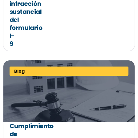
infracción
sustancial
del
formulario
I-
9
Blog
Cumplimiento
de