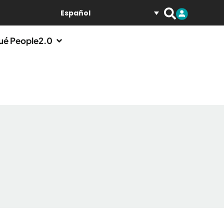
Español
ué People2.0