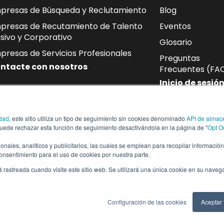
presas de Búsqueda y Reclutamiento
Blog
presas de Recutamiento de Talento
Eventos
sivo y Corporativo
Glosario
presas de Servicios Profesionales
Preguntas
ntacte con nosotros
Frecuentes (FA
Inicio de sesió
oletín
idad
, este sitio utiliza un tipo de seguimiento sin cookies denominado
API de almac
de correo electrónico las últimas novedades sobre mano de ob
puede rechazar esta función de seguimiento desactivándola en la página de "
Opt O
ias del sector.
cionales, analíticos y publicitarios, las cuales se emplean para recopilar informació
consentimiento para el uso de cookies por nuestra parte.
á rastreada cuando visite este sitio web. Se utilizará una única cookie en su naveg
vados
Configuración de las cookies
Aceptar