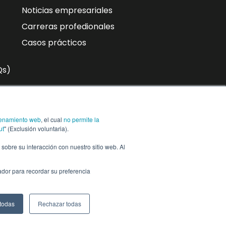
Noticias empresariales
Carreras profedionales
Casos prácticos
Qs)
n
enamiento web
, el cual
no permite la
ra,
Suscríbase a
ut
" (Exclusión voluntaria).
n sobre su interacción con nuestro sitio web. Al
ador para recordar su preferencia
Centro de
Configuración de co
ConfianzaCentro
de confianza
 todas
Rechazar todas