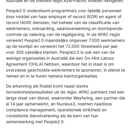
Australië en de bredere regio Azië-Pacific moeten navigeren.
People2.0 ondersteunt programma’s voor tijdelijk personeel
door middel van haar employer of record (EOR) en agent of
record (AOR) diensten, het beheer van de classificatie van
werknemers, onboarding, salarisverwerking en doorlopende
controle op naleving van de regelgeving. In de APAC-regio
verwerkt People2.0 maandelijks ongeveer 7.000 werknemers
op de loonlijst en verwerkt het 72.000 timesheets per jaar
voor 300 zakelijke klanten. People2.0 is ook een van de
weinige organisaties in Australië die een On-Hire Labour
Agreement (OHLA) hebben, waardoor het in staat is om
overzeese geschoolde werknemers te sponsoren, in dienst te
nemen en in te huren namens klantorganisaties.
De erkenning als finalist komt naast sterke
tevredenheidsresultaten uit de regio. APAC-partners met een
lange staat van dienst, waaronder Wayfaring, een partner die
al 14 jaar samenwerkt, en Nucleus3, noemen naadloos
compliance management, operationele striktheid en
consistente dienstverlening als de kern van hun
samenwerking met People2.0.