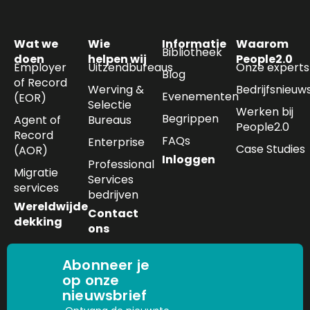
Wat we
Wie
Informatie
Waarom
Bibliotheek
doen
helpen wij
People2.0
Employer
Uitzendbureaus
Onze experts
Blog
of Record
Werving &
Bedrijfsnieuw
Evenementen
(EOR)
Selectie
Werken bij
Begrippen
Agent of
Bureaus
People2.0
Record
FAQs
Enterprise
Case Studies
(AOR)
Inloggen
Professional
Migratie
Services
services
bedrijven
Wereldwijde
Contact
dekking
ons
Abonneer je
op onze
nieuwsbrief