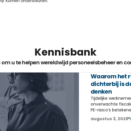
rijf kunnen ondersteunen.
Kennisbank
om u te helpen wereldwijd personeelsbeheer en com
Waarom het ri
dichterbij is
denken
Tijdelijke werkneme
onverwachte fiscale
PE-risico’s beteken
augustus 3, 2026