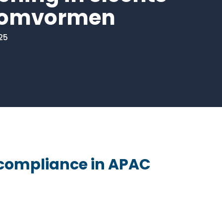
 omvormen
025
 compliance in APAC