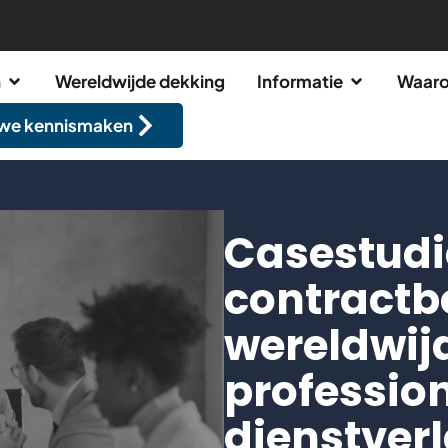
n
Wereldwijde dekking
Informatie
Waaro
 we kennismaken
Casestudi
contractb
wereldwij
professio
dienstverl