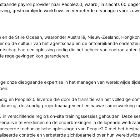
taande payroll provider naar People2.0, waarbij in slechts 60 dag
leving, gestroomlijnde workflows en verbeterde ervaringen voor zow
zië en de Stille Oceaan, waaronder Australië, Nieuw-Zeeland, Hongko
cier op de cultuur van het agentschap en de ontoereikende onderste
tschap had een oplossing nodig die het beheer van contractanten k
nde regelgevingen kon garanderen.
ege onze diepgaande expertise in het managen van wereldwijde tij
pen.
dig en People2.0 leverde die door de transitie van het volledige c
 planning, deskundig projectmanagement en nauwe samenwerking me
in verschillende regio’s on-site trainingssessies gehouden. Deze 
e leercurve te verkleinen en de onderbrekingen in de lopende werkz
avanceerde technologische oplossingen van People2.0 met het bes
aliseerde controle en verbeterde zichtbaarheid over hun wereldwi