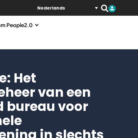
Nederlands
m People2.0
e: Het
eheer van een
d bureau voor
nele
ening in slechts