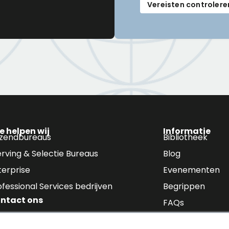
Vereisten controlere
e helpen wij
Informatie
tzendbureaus
Bibliotheek
rving & Selectie Bureaus
Blog
terprise
Evenementen
ofessional Services bedrijven
Begrippen
ntact ons
FAQs
Inloggen