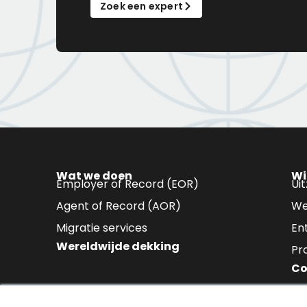
Zoek een expert
Wat we doen
Wi
Employer of Record (EOR)
Ui
Agent of Record (AOR)
We
Migratie services
En
Wereldwijde dekking
Pr
Co