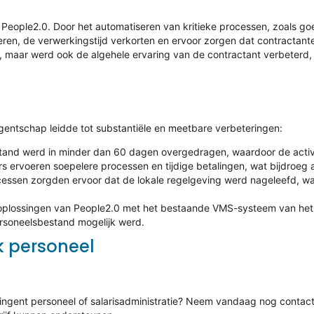
n People2.0. Door het automatiseren van kritieke processen, zoals g
eren, de verwerkingstijd verkorten en ervoor zorgen dat contractant
rd, maar werd ook de algehele ervaring van de contractant verbeterd
entschap leidde tot substantiële en meetbare verbeteringen:
and werd in minder dan 60 dagen overgedragen, waardoor de activi
 ervoeren soepelere processen en tijdige betalingen, wat bijdroeg 
sen zorgden ervoor dat de lokale regelgeving werd nageleefd, waard
oplossingen van People2.0 met het bestaande VMS-systeem van het 
rsoneelsbestand mogelijk werd.
k personeel
ingent personeel of salarisadministratie? Neem vandaag nog conta