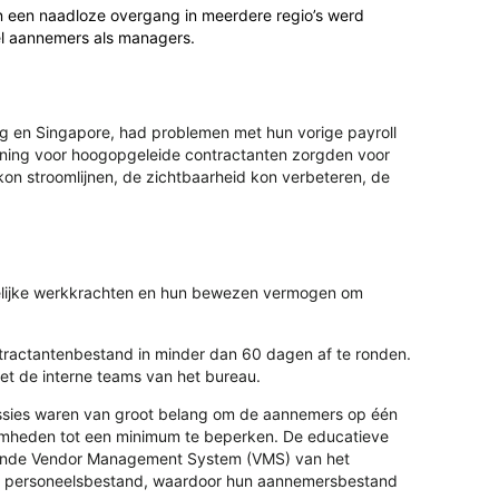
en een naadloze overgang in meerdere regio’s werd
el aannemers als managers.
ng en Singapore, had problemen met hun vorige payroll
uning voor hoogopgeleide contractanten zorgden voor
on stroomlijnen, de zichtbaarheid kon verbeteren, de
delijke werkkrachten en hun bewezen vermogen om
ontractantenbestand in minder dan 60 dagen af te ronden.
t de interne teams van het bureau.
sessies waren van groot belang om de aannemers op één
aamheden tot een minimum te beperken. De educatieve
taande Vendor Management System (VMS) van het
jde personeelsbestand, waardoor hun aannemersbestand