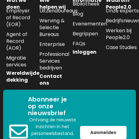
Wat we
Wie
Informatie
Waarom
Bibliotheek
doen
helpen wij
People2.0
Employer
Uitzendbureaus
Onze experts
Blog
of Record
Werving &
Bedrijfsnieuw
Evenementen
(EOR)
Selectie
Werken bij
Begrippen
Agent of
Bureaus
People2.0
Record
FAQs
Enterprise
Case Studies
(AOR)
Inloggen
Professional
Migratie
Services
services
bedrijven
Wereldwijde
Contact
dekking
ons
Abonneer je
op onze
nieuwsbrief
Ontvang de nieuwste
inzichten in het
Aanmelden
personeelsbestand,