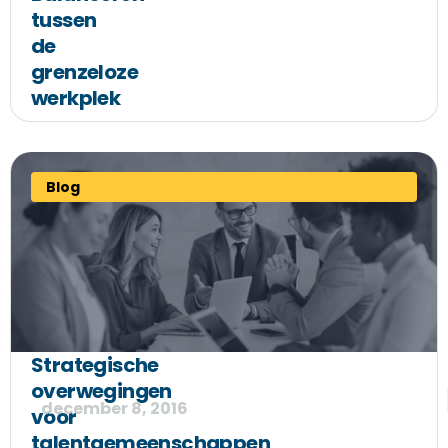
tussen
de
grenzeloze
werkplek
Blog
Strategische
overwegingen
december 8, 2016
voor
talentgemeenschappen