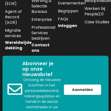
Werving &
Bedrijfsnieuw
Evenementen
(EOR)
Selectie
Werken bij
Begrippen
Agent of
Bureaus
People2.0
Record
FAQs
Enterprise
Case Studies
(AOR)
Inloggen
Professional
Migratie
Services
services
bedrijven
Wereldwijde
Contact
dekking
ons
Abonneer je
op onze
nieuwsbrief
Ontvang de nieuwste
inzichten in het
Aanmelden
personeelsbestand,
nalevingsupdates en
trends in de sector
rechtstreeks in uw