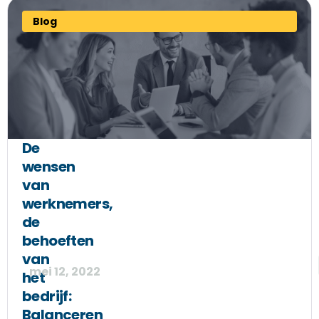
Blog
De
wensen
van
werknemers,
de
behoeften
van
mei 12, 2022
het
bedrijf:
Balanceren