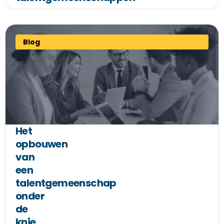
Blog
Het
opbouwen
van
een
talentgemeenschap
onder
de
knie