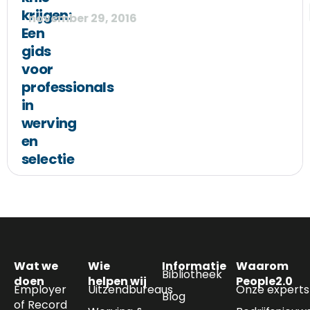
krijgen:
november 29, 2016
Een
gids
voor
professionals
in
werving
en
selectie
Wat we
Wie
Informatie
Waarom
Bibliotheek
doen
helpen wij
People2.0
Employer
Uitzendbureaus
Onze experts
Blog
of Record