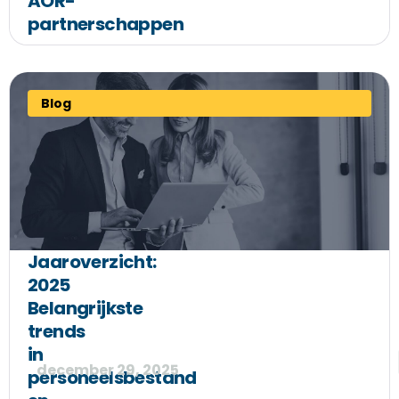
AOR-
partnerschappen
Blog
Jaaroverzicht:
2025
Belangrijkste
trends
in
december 29, 2025
personeelsbestand