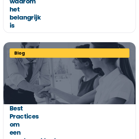
waarom
het
belangrijk
is
Blog
Best
Practices
om
een