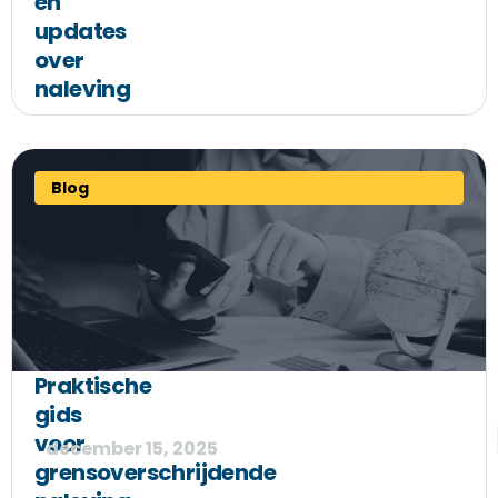
en
updates
over
naleving
Blog
Praktische
gids
voor
december 15, 2025
grensoverschrijdende