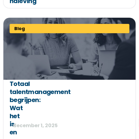
naleving
Blog
Totaal
talentmanagement
begrijpen:
Wat
het
is
december 1, 2025
en