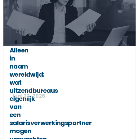
Alleen
in
naam
wereldwijd:
wat
uitzendbureaus
juni 22, 2026
eigenlijk
van
een
salarisverwerkingspartner
mogen