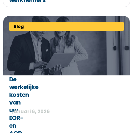
werknemers
Blog
De
werkelijke
kosten
van
uw
januari 6, 2026
EOR-
en