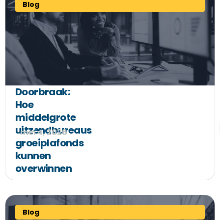
Blog
Doorbraak:
Hoe
middelgrote
uitzendbureaus
mei 4, 2026
groeiplafonds
kunnen
overwinnen
Blog