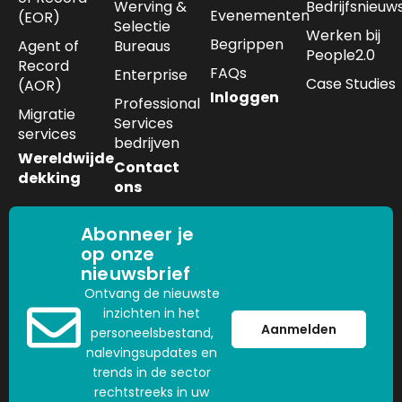
Werving &
Bedrijfsnieuw
Evenementen
(EOR)
Selectie
Werken bij
Begrippen
Agent of
Bureaus
People2.0
Record
FAQs
Enterprise
Case Studies
(AOR)
Inloggen
Professional
Migratie
Services
services
bedrijven
Wereldwijde
Contact
dekking
ons
Abonneer je
op onze
nieuwsbrief
Ontvang de nieuwste
inzichten in het
Aanmelden
personeelsbestand,
nalevingsupdates en
trends in de sector
rechtstreeks in uw