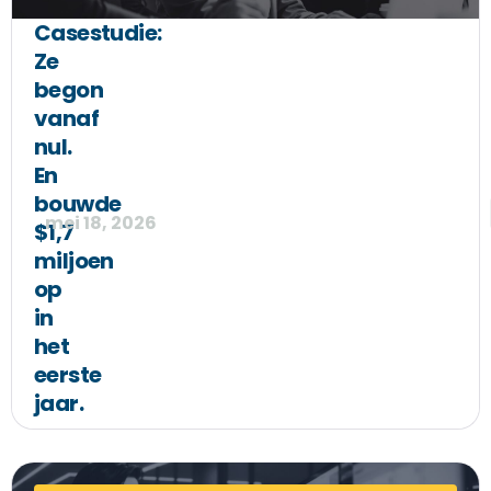
Casestudie:
Ze
begon
vanaf
nul.
En
bouwde
mei 18, 2026
$1,7
miljoen
op
in
het
eerste
jaar.