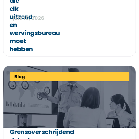
die
elk
uitzend-
juni 10, 2026
en
wervingsbureau
moet
hebben
Blog
Grensoverschrijdend