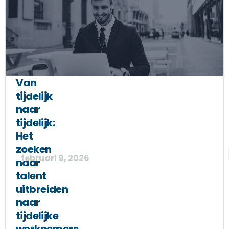
Van
tijdelijk
naar
tijdelijk:
Het
zoeken
februari 9, 2026
naar
talent
uitbreiden
naar
tijdelijke