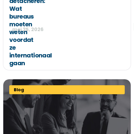
detacheren:
Wat
bureaus
moeten
mei 25, 2026
weten
voordat
ze
internationaal
gaan
Blog