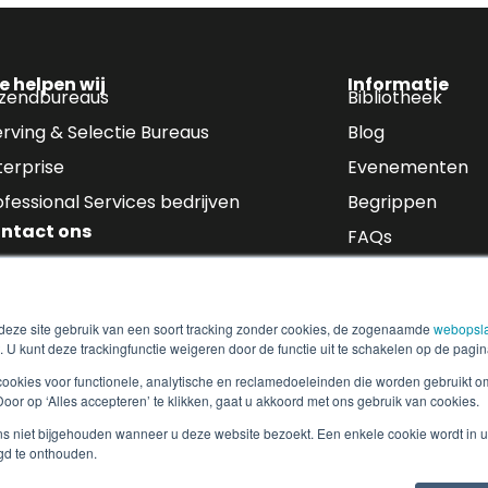
e helpen wij
Informatie
tzendbureaus
Bibliotheek
rving & Selectie Bureaus
Blog
terprise
Evenementen
ofessional Services bedrijven
Begrippen
ntact ons
FAQs
Inloggen
ieuwsbrief
eze site gebruik van een soort tracking zonder cookies, de zogenaamde
webopsl
het personeelsbestand, nalevingsupdates en trends in de sector
. U kunt deze trackingfunctie weigeren door de functie uit te schakelen op de pagin
cookies voor functionele, analytische en reclamedoeleinden die worden gebruikt o
or op ‘Alles accepteren’ te klikken, gaat u akkoord met ons gebruik van cookies.
s niet bijgehouden wanneer u deze website bezoekt. Een enkele cookie wordt in 
gd te onthouden.
n