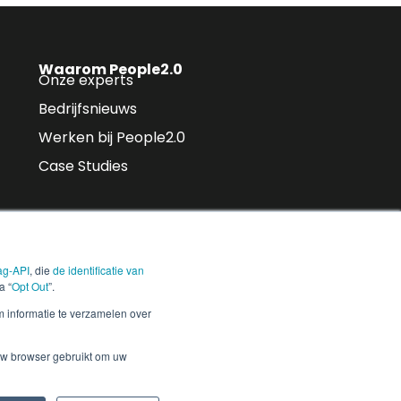
Waarom People2.0
Onze experts
Bedrijfsnieuws
Werken bij People2.0
Case Studies
ag-API
, die
de identificatie van
 rechtstreeks
a “
Opt Out
”.
Aanmelden
m informatie te verzamelen over
uw browser gebruikt om uw
Vertrouwen
Cookie-instellingen