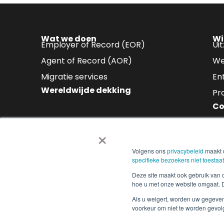
Wat we doen
Wi
Employer of Record (EOR)
Ui
Agent of Record (AOR)
We
Migratie services
En
Wereldwijde dekking
Pr
Co
×
Abonneer je op onze n
Volgens ons
privacybeleid
maakt d
Ontvang de nieuwste inzichten in 
specifieke bezoekers niet toestaat
in uw mailbox.
Deze site maakt ook gebruik van 
hoe u met onze website omgaat. Do
Als u weigert, worden uw gegeven
voorkeur om niet te worden gevol
Copyright © 2025 People2.0 | Alle rechten voorbehoude