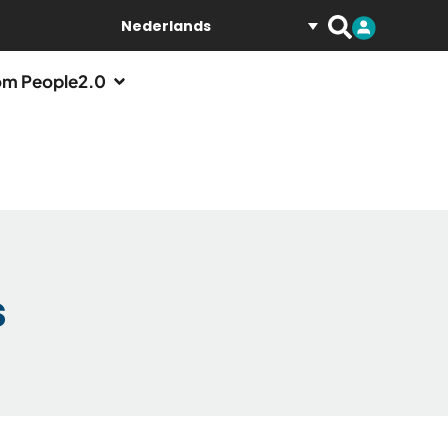
Nederlands
m People2.0
s