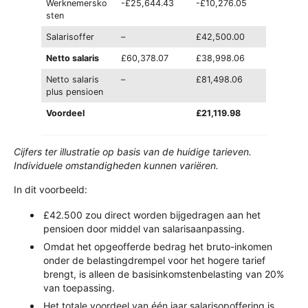
Werknemersko
-£25,644.43
-£10,276.05
sten
Salarisoffer
–
£42,500.00
Netto salaris
£60,378.07
£38,998.06
Netto salaris
–
£81,498.06
plus pensioen
Voordeel
£21,119.98
Cijfers ter illustratie op basis van de huidige tarieven.
Individuele omstandigheden kunnen variëren.
In dit voorbeeld:
£42.500 zou direct worden bijgedragen aan het
pensioen door middel van salarisaanpassing.
Omdat het opgeofferde bedrag het bruto-inkomen
onder de belastingdrempel voor het hogere tarief
brengt, is alleen de basisinkomstenbelasting van 20%
van toepassing.
Het totale voordeel van één jaar salarisopoffering is