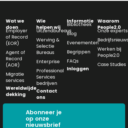
Wat we
Wie
Informatie
Waarom
Bibliotheek
doen
helpen wij
People2.0
Employer
Uitzendbureaus
Onze experts
Blog
of Record
Werving &
Bedrijfsnieuw
Evenementen
(EOR)
Selectie
Werken bij
Begrippen
Agent of
Bureaus
People2.0
Record
FAQs
Enterprise
Case Studies
(AOR)
Inloggen
Professional
Migratie
Services
services
bedrijven
Wereldwijde
Contact
dekking
ons
Abonneer je
op onze
nieuwsbrief