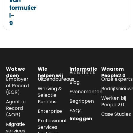
van
formulier
I-
9
Wat we
Wie
Informatie
Waarom
Bibliotheek
doen
helpen wij
People2.0
Employer
Uitzendbureaus
Onze experts
Blog
of Record
Werving &
Bedrijfsnieuw
Evenementen
(EOR)
Selectie
Werken bij
Begrippen
Agent of
Bureaus
People2.0
Record
FAQs
Enterprise
Case Studies
(AOR)
Inloggen
Professional
Migratie
Services
services