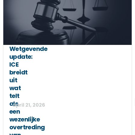
Wetgevende
update:
ICE
breidt
uit
wat
telt
als
april 21, 2026
een
wezenlijke
overtreding