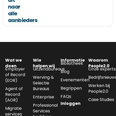
uit
naar
alle
aanbieders
Wat we
Wie
Informatie
Waarom
Bibliotheek
doen
helpen wij
People2.0
Employer
Uitzendbureaus
Onze experts
Blog
of Record
Werving &
Bedrijfsnieuw
Evenementen
(EOR)
Selectie
Werken bij
Begrippen
Agent of
Bureaus
People2.0
Record
FAQs
Enterprise
Case Studies
(AOR)
Inloggen
Professional
Migratie
Services
services