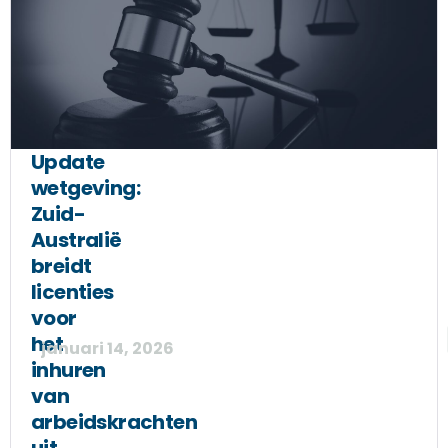
Update
wetgeving:
Zuid-
Australië
breidt
licenties
voor
het
januari 14, 2026
inhuren
van
arbeidskrachten