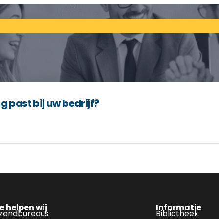
g past bij uw bedrijf?
e helpen wij
Informatie
tzendbureaus
Bibliotheek