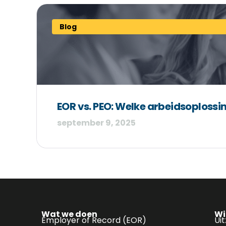
Blog
EOR vs. PEO: Welke arbeidsoplossin
september 9, 2025
Wat we doen
Wi
Employer of Record (EOR)
Ui